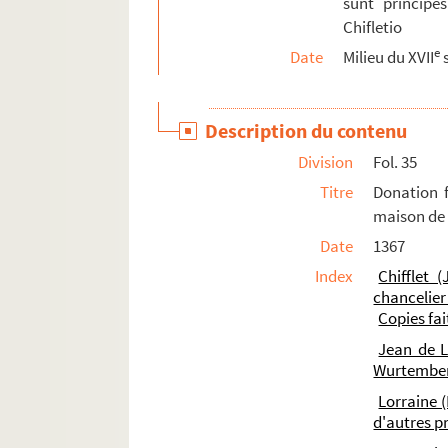
sunt principe
Chifletio
e
Date
Milieu du XVII
s
Description du contenu
Division
Fol. 35
Titre
Donation f
maison de
Date
1367
Index
Chifflet 
chancelier
Copies fa
Jean de L
Wurtembe
Lorraine (
d'autres p