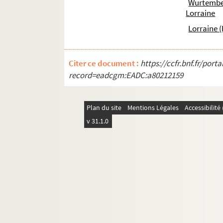
Wurtembe
Lorraine
Lorraine (
Citer ce document :
https://ccfr.bnf.fr/por
record=eadcgm:EADC:a80212159
Plan du site
Mentions Légales
Accessibilit
v 31.1.0