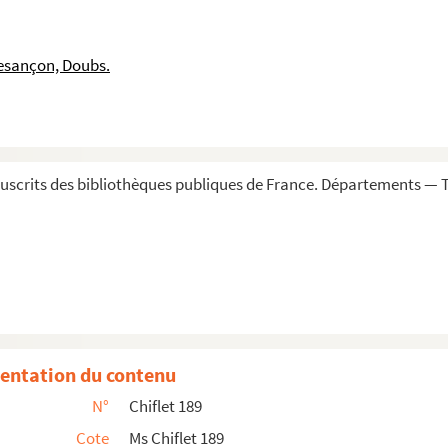
lhelmi. » Cette liste porte beaucoup de retouche...
ant des guerriers qui assistent à l'ouverture d'...
esançon, Doubs.
 langue italienne, du contenu des sarcophages ;...
ues trouvées à Zaventhem, en Brabant, à deux li...
scrits des bibliothèques publiques de France. Départements — To
 pieds que renfermait le caveau
a figure d'un génie qui tient d'une main un flambeau...
un col et deux anses
entation du contenu
jaune
N°
Chiflet 189
stre du président Jean Roussat (début du XVIIe ...
Cote
Ms Chiflet 189