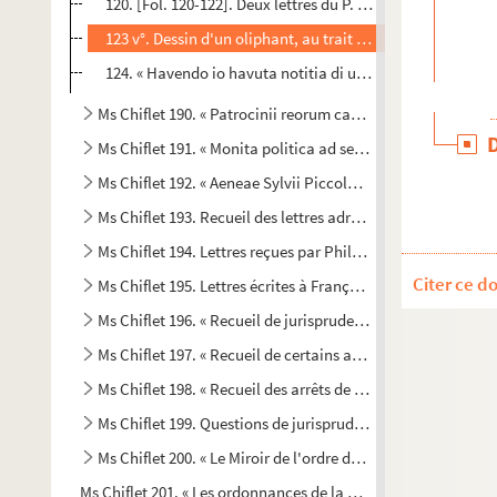
120. [Fol. 120-122]. Deux lettres du P. Alexandre Wiltheim, 
123 v°. Dessin d'un oliphant, au trait avec quelques touc
124. « Havendo io havuta notitia di una medaglia di Costan t
Ms Chiflet 190. « Patrocinii reorum capitis damnatorum.. [libr
Ms Chiflet 191. « Monita politica ad serenissimos Lotharingia
Ms Chiflet 192. « Aeneae Sylvii Piccolomini, Senensis episcopi
Ms Chiflet 193. Recueil des lettres adressées à F.-X. Chifl
Ms Chiflet 194. Lettres reçues par Philippe-Eugène, Claude
Citer ce d
Ms Chiflet 195. Lettres écrites à François-Xavier Chiflet pa
er
Ms Chiflet 196. « Recueil de jurisprudence commencé le 1
Ms Chiflet 197. « Recueil de certains arrests et raisons all
Ms Chiflet 198. « Recueil des arrêts de M. Terrier, conseille
Ms Chiflet 199. Questions de jurisprudence résolues par l
Ms Chiflet 200. « Le Miroir de l'ordre du Thoison d'or », par
Ms Chiflet 201. « Les ordonnances de la comté de Bourgongne,