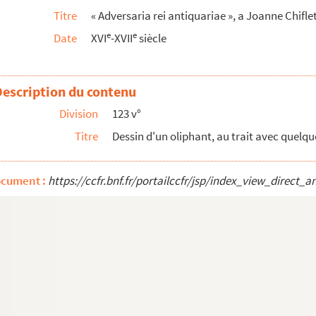
jésuite, à Jean-Jacques Chiflet : dans l'une ...
Titre
« Adversaria rei antiquariae », a Joanne Chifle
hes en couleur. H. 0m,41. — L. 0m,51
e
e
Date
XVI
-XVII
siècle
ino, molto bella... » : extrait des Discorsi ...
i III et IV] », auctore Joanne Chifletio, I. C. Vesont...
Description du contenu
e superioris duces, qui sunt principes... S. R. Imperii...
Division
123 v°
, S. R. E. card., ac deinde dicti Pii II, pont. max., ...
Titre
Dessin d'un oliphant, au trait avec quelqu
et par M. de Quinsonnas et d'Aguesseau
-Nicolas et François-Xavier Chiflet (1697-1765)
ocument :
https://ccfr.bnf.fr/portailccfr/jsp/index_view_dire
r la famille du président Bouhier
janvier 1745 », par le conseiller, depuis premier préside...
éguées à la conclusion d'iceux au parlement de Dole, col...
r au parlement de Dole, ès années 1639, 1640, 1641 et s...
e parlement de Besançon, sur la demande du chancelier d'Agu...
 Pierre Pyon, prieur du Bois-Seigneur-Isaac (près de Ni...
 par Philippe le Bon, duc et comte de Bourgongne », et p...