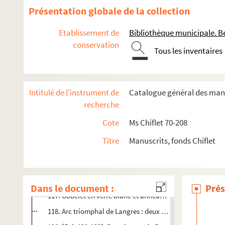
76. « Numismata aurea serenissimi archiducis Leopoldi Wi
Présentation globale de la collection
97 v°. Dessin en camaïeu d'un bas-relief antique, représent
Etablissement de
Bibliothèque municipale. B
98. Trois épitaphes de tombeaux romains : description, en
conservation
Tous les inventaires
105. « Ce qui suit est un dessin de plusieurs pièces antiq
105 v°. Tertre dans lequel la trouvaille fut faite
106 v°. Caveau maçonné qui fut trouvé dans le tertre
Intitulé de l'instrument de
Catalogue général des manu
107 v°. Sarcophage arrondi par le haut et rétréci vers les
recherche
108 v°. Couvercle de sarcophage, ayant pour décoration l
Cote
Ms Chiflet 70-208
109 v°. Bouteille funéraire en verre de forme carrée, avec 
Titre
Manuscrits, fonds Chiflet
110 v°. Bocal funéraire en verre
111 v°. Urne en verre
112. [Fol. 112-117]. Cinq petits vases en terre
Dans le document :
Prés
117. Gobelet en verre blanc et anneau sigillaire en verre 
118. Arc triomphal de Langres : deux dessins teintés au bi