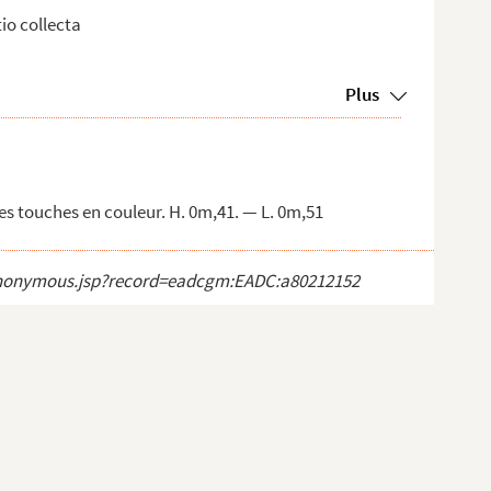
tio collecta
Plus
es touches en couleur. H. 0m,41. — L. 0m,51
ct_anonymous.jsp?record=eadcgm:EADC:a80212152