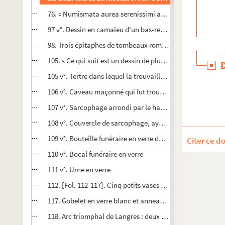
76. « Numismata aurea serenissimi archiducis Leopoldi Wi
97 v°. Dessin en camaïeu d'un bas-relief antique, représent
98. Trois épitaphes de tombeaux romains : description, en
105. « Ce qui suit est un dessin de plusieurs pièces antiq
105 v°. Tertre dans lequel la trouvaille fut faite
106 v°. Caveau maçonné qui fut trouvé dans le tertre
107 v°. Sarcophage arrondi par le haut et rétréci vers les
108 v°. Couvercle de sarcophage, ayant pour décoration l
109 v°. Bouteille funéraire en verre de forme carrée, avec 
Citer ce d
110 v°. Bocal funéraire en verre
111 v°. Urne en verre
112. [Fol. 112-117]. Cinq petits vases en terre
117. Gobelet en verre blanc et anneau sigillaire en verre 
118. Arc triomphal de Langres : deux dessins teintés au bi