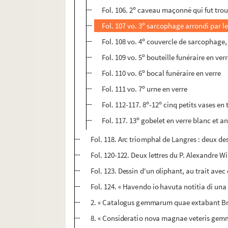
o
Fol. 106. 2
caveau maçonné qui fut trouv
o
Fol. 107 vo. 3
sarcophage arrondi par le 
o
Fol. 108 vo. 4
couvercle de sarcophage, a
o
Fol. 109 vo. 5
bouteille funéraire en ver
o
Fol. 110 vo. 6
bocal funéraire en verre
o
Fol. 111 vo. 7
urne en verre
o
o
Fol. 112-117. 8
-12
cinq petits vases en 
o
Fol. 117. 13
gobelet en verre blanc et an
Fol. 118. Arc triomphal de Langres : deux de
Fol. 120-122. Deux lettres du P. Alexandre Wil
Fol. 123. Dessin d'un oliphant, au trait ave
Fol. 124. « Havendo io havuta notitia di una 
2. « Catalogus gemmarum quae extabant Brux
8. « Consideratio nova magnae veteris gemmae