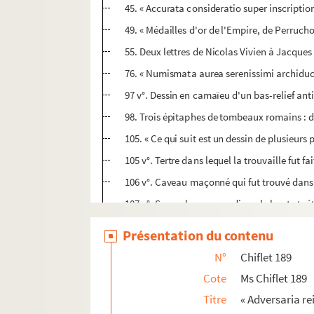
45. « Accurata consideratio super inscripti
49. « Médailles d'or de l'Empire, de Perruch
55. Deux lettres de Nicolas Vivien à Jacque
76. « Numismata aurea serenissimi archiduci
97 v°. Dessin en camaïeu d'un bas-relief anti
98. Trois épitaphes de tombeaux romains : d
105. « Ce qui suit est un dessin de plusieurs
105 v°. Tertre dans lequel la trouvaille fut fa
106 v°. Caveau maçonné qui fut trouvé dans 
107 v°. Sarcophage arrondi par le haut et ré
108 v°. Couvercle de sarcophage, ayant pour
Présentation du contenu
109 v°. Bouteille funéraire en verre de forme
N°
Chiflet 189
110 v°. Bocal funéraire en verre
Cote
Ms Chiflet 189
111 v°. Urne en verre
Titre
« Adversaria re
112. [Fol. 112-117]. Cinq petits vases en terr