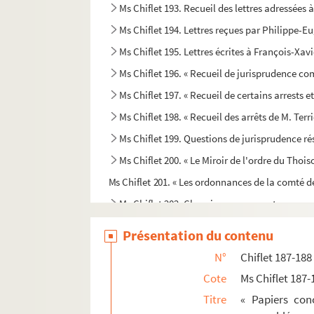
Ms Chiflet 193. Recueil des lettres adressées 
Ms Chiflet 194. Lettres reçues par Philippe-E
Ms Chiflet 195. Lettres écrites à François-Xav
Ms Chiflet 196. « Recueil de jurisprudence c
Ms Chiflet 197. « Recueil de certains arrests 
Ms Chiflet 198. « Recueil des arrêts de M. Terr
Ms Chiflet 199. Questions de jurisprudence r
Ms Chiflet 200. « Le Miroir de l'ordre du Thois
Ms Chiflet 201. « Les ordonnances de la comté d
Ms Chiflet 202. Chroniques en vers et en pro
Ms Chiflet 203. « Vita venerabilis D. Nicolai 
Présentation du contenu
Ms Chiflet 204. Salines de Salins et mines d
N°
Chiflet 187-188
Ms Chiflet 205. « Histoire du commencement et
Cote
Ms Chiflet 187-
Ms Chiflet 206. Pièces concernant l'Universi
Titre
« Papiers con
Ms Chiflet 207. Pièces diverses