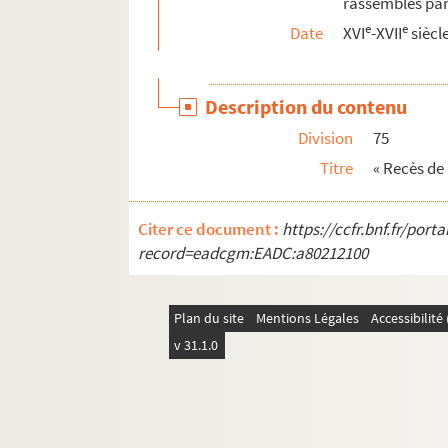
rassemblés par
Ms Chiflet 208. « Catalogue des livres de M. Ch
e
e
Date
XVI
-XVII
siècl
Description du contenu
Division
75
Titre
« Recès de
Citer ce document :
https://ccfr.bnf.fr/por
record=eadcgm:EADC:a80212100
Plan du site
Mentions Légales
Accessibilit
v 31.1.0