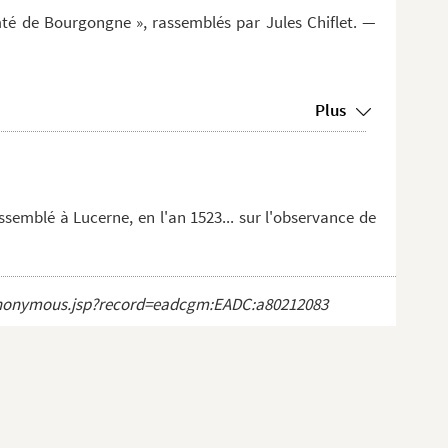
mté de Bourgongne », rassemblés par Jules Chiflet. —
Plus
ssemblé à Lucerne, en l'an 1523... sur l'observance de
ct_anonymous.jsp?record=eadcgm:EADC:a80212083