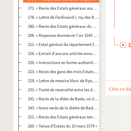
172. « Recès des Estats généraux assemblez à Dole en l'an 
178. « Lettre de Ferdinand I, roy des Romains, escritte l'an
180. « Recès des Estats généraux du comté de Bourgongne 
206. « Response donnée en l'an 1543 par M. de Granvelle... 
212. « Estat général du répartement faict par les commis à
216. « Extrait d'aucuns articles envoyez par les Estats d
220. « Instructions en forme authentique données par led
223. « Recès des gens des trois Estats de la comté de Bou
229. « Lettre de messire Marc de Rye, du président Pierre 
Citer ce d
231. « Traité de neutralité entre les deux Bourgongnes, pas
241. « Recès de la diète de Bade, où il fut traité, en l'an 1
243. « Autre recès de la diette de Bade de l'an 1555, tenda
251. « Recès des Estats généraux tenus à Dole en l'an 1556
260. « Tenue d'Estats du 10 mars 1579 »