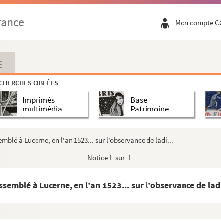
logica
rance
Mon compte C
 et archeologica
ux Pays-Bas, par Jean-Jacques et Jules Chiflet
 Bas, du temps de l'infante Isabel, en l'an 1625, escr...
E
es, depuis la fin de l'an 1633, après la mort de l'...
CHERCHES CIBLÉES
e curia senatoris, Adversaria de probationibus »
Imprimés
Base
uctor est R. P. Laurentius Chiffletius, e Soc. Jesu ;...
multimédia
Patrimoine
 et senatoris Dolani »
 de Balerne
emblé à Lucerne, en l'an 1523... sur l'observance de ladi...
ailliages et par leurs ressorts, avec expression de tous...
Notice
1 sur 1
t
ssemblé à Lucerne, en l'an 1523... sur l'observance de ladi
comté de Bourgongne », rassemblés par Jules Chiflet. — Deux...