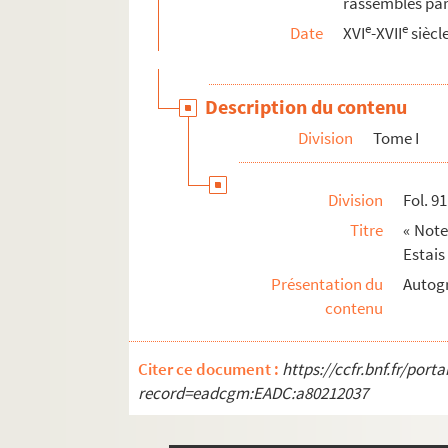
rassemblés par
88. « Extrait du recès des Estats généraux as
e
e
Date
XVI
-XVII
siècl
91. « Note sommaire pour bien entendre les mo
92. « Recès des Estats généraux assemblez à 
Description du contenu
104. « Compréhension de la comté de Bourgon
Division
Tome I
116. « Remonstrances de messire Mercurin de
142. « Noticias del tratado de neutralidad e
Division
Fol. 91
166. « Raisonnement sur les neutralitez, et
Titre
« Note
170 v°. « Copie des lettres du corps helvétiq
Estais
172. « Recès des Estats généraux assemblez à
Présentation du
Autogr
contenu
178. « Lettre de Ferdinand I, roy des Romains,
180. « Recès des Estats généraux du comté d
Citer ce document :
https://ccfr.bnf.fr/por
206. « Response donnée en l'an 1543 par M. de
record=eadcgm:EADC:a80212037
212. « Estat général du répartement faict pa
216. « Extrait d'aucuns articles envoyez par