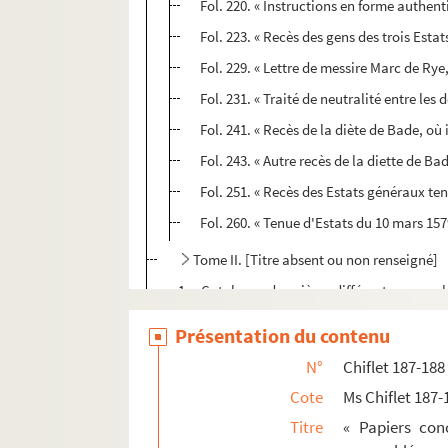
Fol. 220. « Instructions en forme authe
Fol. 223. « Recès des gens des trois Est
Fol. 229. « Lettre de messire Marc de Rye
Fol. 231. « Traité de neutralité entre le
Fol. 241. « Recès de la diète de Bade, où i
Fol. 243. « Autre recès de la diette de B
Fol. 251. « Recès des Estats généraux ten
Fol. 260. « Tenue d'Estats du 10 mars 157
Tome II. [Titre absent ou non renseigné]
1. « Catalogue des pièces différentes assemb
7. « Inventaire des tiltres et papiers reposan
Présentation du contenu
42. « Notes générales sur le recueil suyvant 
N°
Chiflet 187-188
46. « Response du procureur [général] de Lou
Cote
Ms Chiflet 187-
80. « Extrait du recès des Estats généraux as
Titre
« Papiers con
83. « Extrait du recès des Estats généraux...