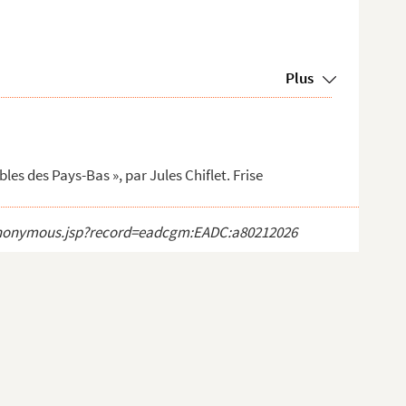
Plus
les des Pays-Bas », par Jules Chiflet. Frise
ct_anonymous.jsp?record=eadcgm:EADC:a80212026