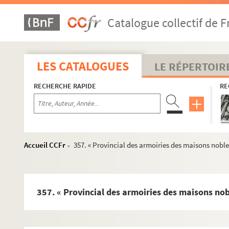
Page 1. « Ancien Provincial d'armoiries, compilé environ l
Catalogue collectif de F
Page 121. « Armoiries de la noblesse qui se trouva en un t
Page 133. « Armoiries de la noblesse qui est dite dans le
Page 145. « Armoiries tirées d'un roleau original d'environ
LES CATALOGUES
LE RÉPERTOIR
Page 163. « Armoiries de la noblesse qui se trouva au gr
RECHERCHE RAPIDE
RE
Page 167. « Description des quatre pièces de tapisseries es
Page 183. « Provincial des armoiries des maisons nobles d
Page 358. « Extrait de tous les ennoblissemens enregistrez
I. « Table des diverses pièces contenües en ce recueil arm
Accueil CCFr
357. « Provincial des armoiries des maisons nobles
>
1. « Ancien Provincial d'armoiries, compilé environ l'an 1
121. « Armoiries de la noblesse qui se trouva en un tourno
133. « Armoiries de la noblesse qui est dite dans le roma
357. « Provincial des armoiries des maisons nobl
145. « Armoiries tirées d'un roleau original d'environ l'an
163. « Armoiries de la noblesse qui se trouva au grand to