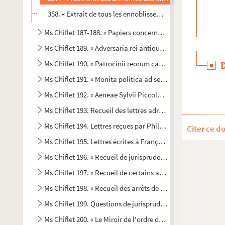
358. « Extrait de tous les ennoblissemens enregistrez en l
Ms Chiflet 187-188. « Papiers concernans les trois Estats 
Ms Chiflet 189. « Adversaria rei antiquariae », a Joanne Chi
Ms Chiflet 190. « Patrocinii reorum capitis damnatorum.. [libr
Ms Chiflet 191. « Monita politica ad serenissimos Lotharingia
Ms Chiflet 192. « Aeneae Sylvii Piccolomini, Senensis episcopi
Ms Chiflet 193. Recueil des lettres adressées à F.-X. Chifl
Ms Chiflet 194. Lettres reçues par Philippe-Eugène, Claude
Citer ce d
Ms Chiflet 195. Lettres écrites à François-Xavier Chiflet pa
er
Ms Chiflet 196. « Recueil de jurisprudence commencé le 1
Ms Chiflet 197. « Recueil de certains arrests et raisons all
Ms Chiflet 198. « Recueil des arrêts de M. Terrier, conseille
Ms Chiflet 199. Questions de jurisprudence résolues par l
Ms Chiflet 200. « Le Miroir de l'ordre du Thoison d'or », par