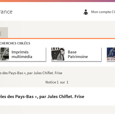
'an 1370. » Cet armorial général, très sommaire, d...
rance
Mon compte C
ournoy à Mons, en l'an 1310 »
 roman de Jean de Saintré avoir accompagné Jean, roy ...
 l'an 1273, contenant les armes de la principale no...
E
and tournoy de Compiègne, en l'an 1238 »
CHERCHES CIBLÉES
tans au palais à Bruxelles, représentans la bataill...
Imprimés
Base
es Pays-Bas », par Jules Chiflet
multimédia
Patrimoine
 en la Chambre des comptes du Roy à Lille, depuis l'...
orial... » Cet armorial est accompagné de plu...
 des Pays-Bas », par Jules Chiflet. Frise
370. » Cet armorial général, très sommaire, d...
Notice
1 sur 1
y à Mons, en l'an 1310 »
n de Jean de Saintré avoir accompagné Jean, roy ...
es des Pays-Bas », par Jules Chiflet. Frise
 1273, contenant les armes de la principale no...
urnoy de Compiègne, en l'an 1238 »