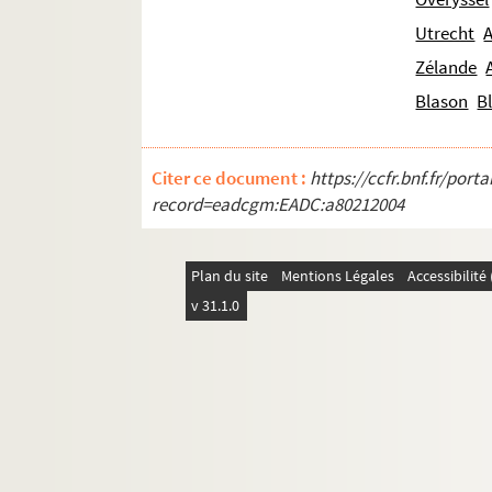
Utrecht
Zélande
Blason
B
Citer ce document :
https://ccfr.bnf.fr/por
record=eadcgm:EADC:a80212004
Plan du site
Mentions Légales
Accessibilit
v 31.1.0