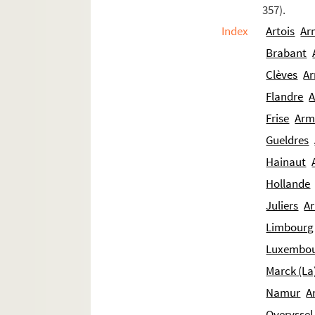
357).
Ms Chiflet 206. Pièces concernant l'Universi
Index
Artois
Ar
Ms Chiflet 207. Pièces diverses
Brabant
Ms Chiflet 208. « Catalogue des livres de M. Ch
Clèves
Ar
Flandre
A
Frise
Arm
Gueldres
Hainaut
Hollande
Juliers
Ar
Limbourg 
Luxembo
Marck (La
Namur
A
Overyssel