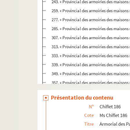
243. « Provincial des armoiries des maisons 
259. « Provincial des armoiries des maisons 
277. « Provincial des armoiries des maisons n
285. « Provincial des armoiries des maisons n
307. « Provincial des armoiries des maisons
313. « Provincial des armoiries des maisons 
333. « Provincial des armoiries des maisons 
339. « Provincial des armoiries des maisons 
349. « Provincial des armoiries des maisons n
357. « Provincial des armoiries des maisons n
358. « Extrait de tous les ennoblissemens enr
Présentation du contenu
Ms Chiflet 187-188. « Papiers concernans les 
N°
Chiflet 186
Ms Chiflet 189. « Adversaria rei antiquariae »
Cote
Ms Chiflet 186
Ms Chiflet 190. « Patrocinii reorum capitis dam
Titre
Armorial des Pa
Ms Chiflet 191. « Monita politica ad serenissim