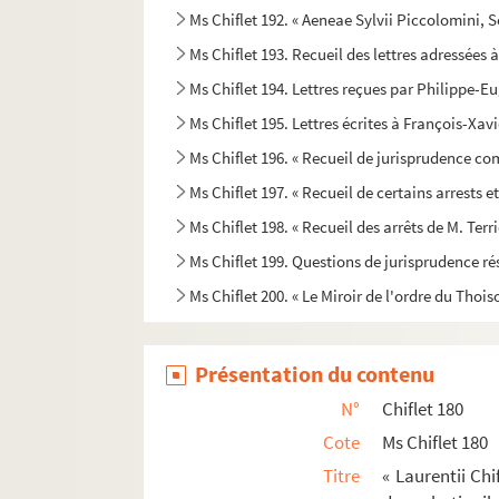
Ms Chiflet 192. « Aeneae Sylvii Piccolomini, Sen
Ms Chiflet 193. Recueil des lettres adressées 
Ms Chiflet 194. Lettres reçues par Philippe-E
Ms Chiflet 195. Lettres écrites à François-Xav
Ms Chiflet 196. « Recueil de jurisprudence c
Ms Chiflet 197. « Recueil de certains arrests 
Ms Chiflet 198. « Recueil des arrêts de M. Terr
Ms Chiflet 199. Questions de jurisprudence r
Ms Chiflet 200. « Le Miroir de l'ordre du Thois
Ms Chiflet 201. « Les ordonnances de la comté d
Ms Chiflet 202. Chroniques en vers et en pro
Présentation du contenu
Ms Chiflet 203. « Vita venerabilis D. Nicolai 
N°
Chiflet 180
Ms Chiflet 204. Salines de Salins et mines d
Cote
Ms Chiflet 180
Ms Chiflet 205. « Histoire du commencement et
Titre
« Laurentii Chi