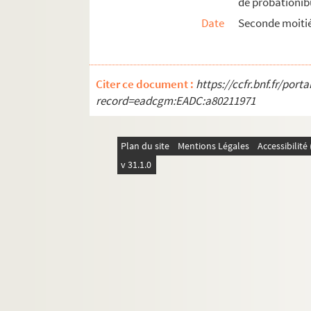
de probationib
Ms Chiflet 206. Pièces concernant l'Universi
Date
Seconde moitié
Ms Chiflet 207. Pièces diverses
Ms Chiflet 208. « Catalogue des livres de M. Ch
Citer ce document :
https://ccfr.bnf.fr/por
record=eadcgm:EADC:a80211971
Plan du site
Mentions Légales
Accessibilit
v 31.1.0