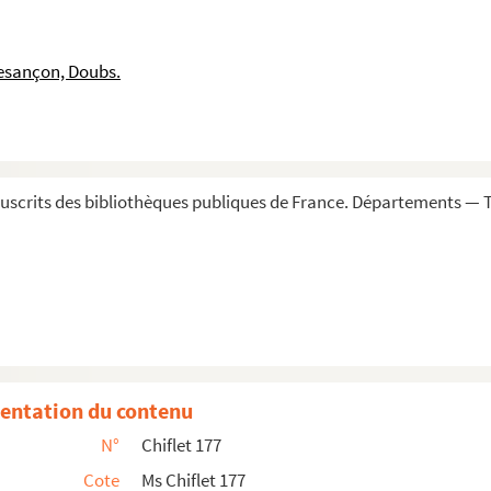
son d'or, composé par messire Viglius de Zuichem, pré...
esançon, Doubs.
e guardar quando Su Magestad hecha el collar de su real man...
nonici..., ab erudito viro Joanne Symone Clerc dictatae ...
io Chifletio
a secrétairie et chancellerie de l'Empereur, dressé ...
scrits des bibliothèques publiques de France. Départements — To
pañera de la santa Madre Teresa de Jesus, fundadora y pr...
hiflet
logica
 et archeologica
 Pays-Bas, par Jean-Jacques et Jules Chiflet
, son fils, sur les cérémonies usitées dans ...
entation du contenu
rentes pièces dont elles sont composées »
N°
Chiflet 177
 des chanoinesses de Nivelles et de Mons pour ...
Cote
Ms Chiflet 177