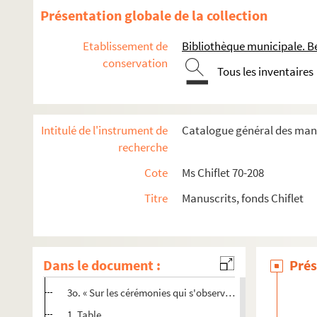
Ms Chiflet 166. « Directoire des officiers de l'ordre de la Toi
Présentation globale de la collection
Ms Chiflet 167. Recueil de numismatique
Etablissement de
Bibliothèque municipale. B
Ms Chiflet 168. « Relacion de las cerimonias que se han d
conservation
Ms Chiflet 169-170. « Institutiones [juris caesarei et] juris ca
Tous les inventaires
Ms Chiflet 171. Tractatus politici et morales, collectore Jul
Ms Chiflet 172. « Formulaire des superscriptions de lettres en l
Intitulé de l'instrument de
Catalogue général des manu
Ms Chiflet 173. « Vida de la Madre Ana de S. Bartholome, com
recherche
Ms Chiflet 174. Lettres de Pierre Poutier au médecin Jean C
Cote
Ms Chiflet 70-208
Ms Chiflet 175. Joannis Jacobi Chifletii Miscellanea genea
Titre
Manuscrits, fonds Chiflet
Ms Chiflet 176. Jo. Jac. Chifletii Miscellanea numismatica
Ms Chiflet 177. Notes héraldiques relevées en Espagne et aux
1o. « Recherches de Jean-Jacques Chiflet et de Jules Chiflet
Dans le document :
Prés
2o. « Recherches sur les armoiries, sur l'origine des diffé
3o. « Sur les cérémonies qui s'observent dans la réception
1. Table