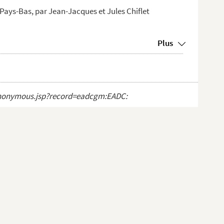
Pays-Bas, par Jean-Jacques et Jules Chiflet
Plus
t_anonymous.jsp?record=eadcgm:EADC: