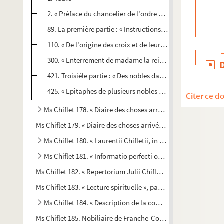
2. « Préface du chancelier de l'ordre de la Toison d'or sur
89. La première partie : « Instructions héraldiques armori
110. « De l'origine des croix et de leur couleur selon les na
300. « Enterrement de madame la reine Jeanne de Bourbon,
421. Troisièle partie : « Des nobles dames chanoinesses d
425. « Epitaphes de plusieurs nobles chanoinesses de l'é
Citer ce d
Ms Chiflet 178. « Diaire des choses arrivées à la cour du Païs
Ms Chiflet 179. « Diaire des choses arrivées à la cour de Bruxell
Ms Chiflet 180. « Laurentii Chifletii, in suprema Burgundia
Ms Chiflet 181. « Informatio perfecti oratoris : hujus operis a
Ms Chiflet 182. « Repertorium Julii Chifletii, Balernae abbatis
Ms Chiflet 183. « Lecture spirituelle », par Jules Chiflet, abbé
Ms Chiflet 184. « Description de la comté de Bourgogne par b
Ms Chiflet 185. Nobiliaire de Franche-Comté, par Jules Chifle