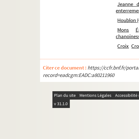
Jeanne d
enterremen
Houblon (
Mons
É
chanoines
Croix
Cro
Citer ce document :
https://ccfr.bnf.fr/por
record=eadcgm:EADC:a80211960
Plan du site
Mentions Légales
Accessibilit
v 31.1.0