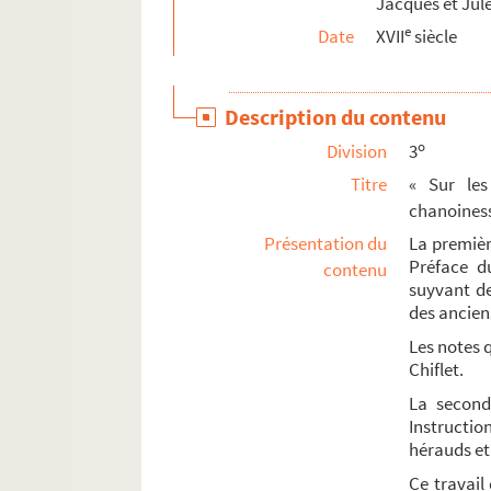
Jacques et Jule
Ms Chiflet 199. Questions de jurisprudence r
e
Date
XVII
siècle
Ms Chiflet 200. « Le Miroir de l'ordre du Thois
Ms Chiflet 201. « Les ordonnances de la comté d
Description du contenu
Ms Chiflet 202. Chroniques en vers et en pro
o
Division
3
Ms Chiflet 203. « Vita venerabilis D. Nicolai 
Titre
« Sur les
Ms Chiflet 204. Salines de Salins et mines d
chanoiness
Ms Chiflet 205. « Histoire du commencement et
Présentation du
La première
Préface du
contenu
Ms Chiflet 206. Pièces concernant l'Universi
suyvant d
Ms Chiflet 207. Pièces diverses
des anciens
Ms Chiflet 208. « Catalogue des livres de M. Ch
Les notes 
Chiflet.
La seconde
Instructio
hérauds et 
Ce travail