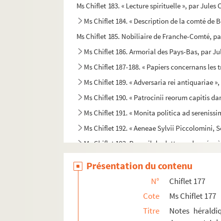
Ms Chiflet 183. « Lecture spirituelle », par Jules
Ms Chiflet 184. « Description de la comté de B
Ms Chiflet 185. Nobiliaire de Franche-Comté, par
Ms Chiflet 186. Armorial des Pays-Bas, par Jul
Ms Chiflet 187-188. « Papiers concernans les 
Ms Chiflet 189. « Adversaria rei antiquariae »
Ms Chiflet 190. « Patrocinii reorum capitis dam
Ms Chiflet 191. « Monita politica ad serenissim
Ms Chiflet 192. « Aeneae Sylvii Piccolomini, Sen
Ms Chiflet 193. Recueil des lettres adressées 
Ms Chiflet 194. Lettres reçues par Philippe-E
Présentation du contenu
Ms Chiflet 195. Lettres écrites à François-Xav
N°
Chiflet 177
Ms Chiflet 196. « Recueil de jurisprudence c
Cote
Ms Chiflet 177
Ms Chiflet 197. « Recueil de certains arrests 
Titre
Notes héraldi
Ms Chiflet 198. « Recueil des arrêts de M. Terr