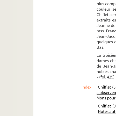
plus comple
couleur se
Chiflet se
extraits e
Jeanne de 
mss. Franc
Jean-Jacq
quelques d
Bas.
La troisiè
dames chan
de Jean-Ja
nobles cha
» (fol. 425).
Index
Chifflet (
s'observen
Mons pour 
Chifflet 
Notes au