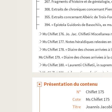
267. Fragments d'histoire et de généalogie, e
308. Extraits de chroniques concernant Pierr
355. Extraits concernant Albéric de Trois-Fo
394. « Epistola Guidonis de Basochiis, ex ms. 
Ms Chiflet 176. Jo. Jac. Chifletii Miscellane
Ms Chiflet 177. Notes héraldiques relevées e
Ms Chiflet 178. « Diaire des choses arrivées à 
Ms Chiflet 179. « Diaire des choses arrivées à la c
Ms Chiflet 180. « Laurentii Chifletii, in sup
Ms Chiflet 181. « Informatio perfecti oratoris :
Ms Chiflet 182. « Repertorium Julii Chifletii, Ba
Présentation du contenu
Ms Chiflet 183. « Lecture spirituelle », par Jules
N°
Chiflet 175
Ms Chiflet 184. « Description de la comté de B
Cote
Ms Chiflet 175
Ms Chiflet 185. Nobiliaire de Franche-Comté, par
Titre
Joannis Jacobi
Ms Chiflet 186. Armorial des Pays-Bas, par Jul