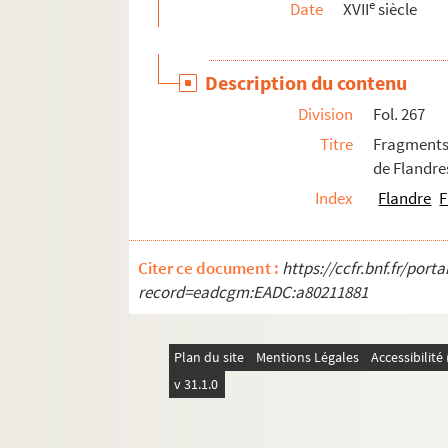
e
Date
XVII
siècle
Ms Chiflet 187-188. « Papiers concernans les 
Ms Chiflet 189. « Adversaria rei antiquariae »
Description du contenu
Ms Chiflet 190. « Patrocinii reorum capitis dam
Division
Fol. 267
Ms Chiflet 191. « Monita politica ad serenissim
Titre
Fragments d
Ms Chiflet 192. « Aeneae Sylvii Piccolomini, Sen
de Flandre
Ms Chiflet 193. Recueil des lettres adressées 
Index
Flandre
F
Ms Chiflet 194. Lettres reçues par Philippe-E
Ms Chiflet 195. Lettres écrites à François-Xav
Citer ce document :
https://ccfr.bnf.fr/por
Ms Chiflet 196. « Recueil de jurisprudence c
record=eadcgm:EADC:a80211881
Ms Chiflet 197. « Recueil de certains arrests 
Ms Chiflet 198. « Recueil des arrêts de M. Terr
Plan du site
Mentions Légales
Accessibilit
Ms Chiflet 199. Questions de jurisprudence r
v 31.1.0
Ms Chiflet 200. « Le Miroir de l'ordre du Thois
Ms Chiflet 201. « Les ordonnances de la comté d