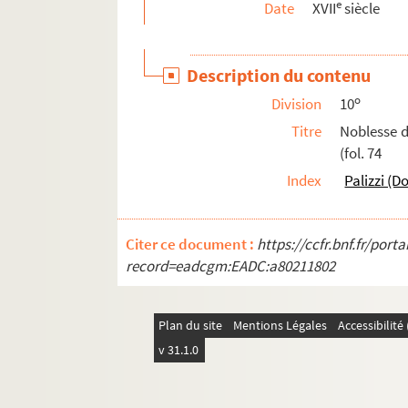
e
Date
XVII
siècle
Ms Chiflet 173. « Vida de la Madre Ana de S. Ba
Ms Chiflet 174. Lettres de Pierre Poutier au 
Description du contenu
Ms Chiflet 175. Joannis Jacobi Chifletii Mis
o
Division
10
Ms Chiflet 176. Jo. Jac. Chifletii Miscellane
Titre
Noblesse d
Ms Chiflet 177. Notes héraldiques relevées e
(fol. 74
Ms Chiflet 178. « Diaire des choses arrivées à 
Index
Palizzi (D
Ms Chiflet 179. « Diaire des choses arrivées à la c
Ms Chiflet 180. « Laurentii Chifletii, in sup
Citer ce document :
https://ccfr.bnf.fr/por
Ms Chiflet 181. « Informatio perfecti oratoris :
record=eadcgm:EADC:a80211802
Ms Chiflet 182. « Repertorium Julii Chifletii, Ba
Ms Chiflet 183. « Lecture spirituelle », par Jules
Plan du site
Mentions Légales
Accessibilit
Ms Chiflet 184. « Description de la comté de B
v 31.1.0
Ms Chiflet 185. Nobiliaire de Franche-Comté, par
Ms Chiflet 186. Armorial des Pays-Bas, par Jul