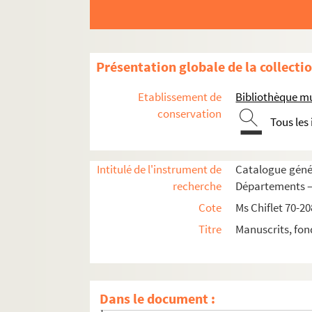
Ms Chiflet 160. « Adversaria clarissimi domini
Ms Chiflet 161. « Mémoires de ce que j'ay veu
Ms Chiflet 162. « Antiquitas romana ex Justo L
Présentation globale de la collecti
Ms Chiflet 163. « In D. Iustiniani Institutionum
Etablissement de
Bibliothèque m
Ms Chiflet 164. « Remarques de droit et de pr
conservation
Tous les
Ms Chiflet 165. Armorial universel, compilé par J
1o. « Blasons des armes de divers princes, qui
Intitulé de l'instrument de
Catalogue génér
2o. « Blasons des armoiries de divers princes 
recherche
Départements — 
3o. Pairs de France anciens et modernes, jusq
Cote
Ms Chiflet 70-20
4o. Princes dépendant de la couronne de Franc
Titre
Manuscrits, fon
5o. Gentilshommes de Venise, en 1587 (fol. 2
6o. Seigneurs titrés du royaume d'Angleterre
7o. Noblesse du royaume d'Écosse, en 1624 (
Dans le document :
8o. Noblesse du royaume d'Irlande, en 1624 (