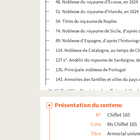
48. Noblesse du royaume d'Écosse, en 1624
51. Noblesse du royaume d'Irlande, en 1624
54. Titrés du royaume de Naples
74. Noblesse du royaume de Sicile, d'après d
89. Noblesse d'Espagne, d'après l'historiog
114. Noblesse de Catalogne, au temps de C
127 v°. Anoblis du royaume de Sardaigne, d
135. Principale noblesse de Portugal
143. Armoiries des familles et villes du pays
Ms Chiflet 166. « Directoire des officiers de l'o
Ms Chiflet 167. Recueil de numismatique
Présentation du contenu
Ms Chiflet 168. « Relacion de las cerimonias
N°
Chiflet 165
Ms Chiflet 169-170. « Institutiones [juris caesare
Cote
Ms Chiflet 165
Ms Chiflet 171. Tractatus politici et morales, 
Titre
Armorial univer
Ms Chiflet 172. « Formulaire des superscriptions d