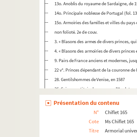
13o. Anoblis du royaume de Sardaigne, de 15
14o. Principale noblesse de Portugal (fol. 1
15o. Armoiries des familles et villes du pays 
non folioté. 2e de couv.
3. « Blasons des armes de divers princes, qui 
4. « Blasons des armoiries de divers princes e
9. Pairs de France anciens et modernes, jusq
22 v°. Princes dépendant de la couronne de F
28. Gentilshommes de Venise, en 1587
36. Seigneurs titrés du royaume d'Angleterre
48. Noblesse du royaume d'Écosse, en 1624
Présentation du contenu
51. Noblesse du royaume d'Irlande, en 1624
N°
Chiflet 165
54. Titrés du royaume de Naples
Cote
Ms Chiflet 165
74. Noblesse du royaume de Sicile, d'après d
Titre
Armorial univer
89. Noblesse d'Espagne, d'après l'historiog