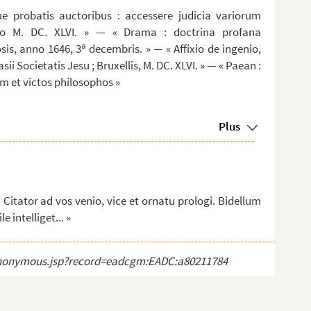
ue probatis auctoribus : accessere judicia variorum
no M. DC. XLVI. » — « Drama : doctrina profana
a
sis, anno 1646, 3
decembris. » — « Affixio de ingenio,
 Societatis Jesu ; Bruxellis, M. DC. XLVI. » — « Paean :
 et victos philosophos »
Plus
 Citator ad vos venio, vice et ornatu prologi. Bidellum
 intelliget... »
ct_anonymous.jsp?record=eadcgm:EADC:a80211784