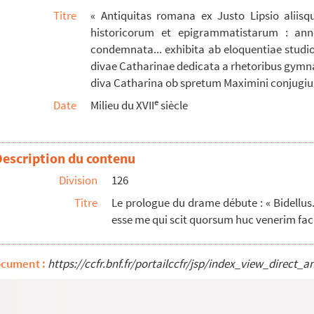
Titre
« Antiquitas romana ex Justo Lipsio aliisq
rs : « Eriget ergo tui per saecula longa triu...
historicorum et epigrammatistarum : an
tiones, auct. Constantio Chifletio, l-C, Claudii filio...
condemnata... exhibita ab eloquentiae studio
divae Catharinae dedicata a rhetoribus gymnasii
Institutions
de l'empereur Justinian, par messire Jules ...
diva Catharina ob spretum Maximini conjugium
t
e
Date
Milieu du XVII
siècle
son d'or, composé par messire Viglius de Zuichem, pré...
e guardar quando Su Magestad hecha el collar de su real man...
Description du contenu
nonici..., ab erudito viro Joanne Symone Clerc dictatae ...
Division
126
io Chifletio
Titre
Le prologue du drame débute : « Bidellus.
esse me qui scit quorsum huc venerim facile
a secrétairie et chancellerie de l'Empereur, dressé ...
pañera de la santa Madre Teresa de Jesus, fundadora y pr...
hiflet
ocument :
https://ccfr.bnf.fr/portailccfr/jsp/index_view_dire
logica
 et archeologica