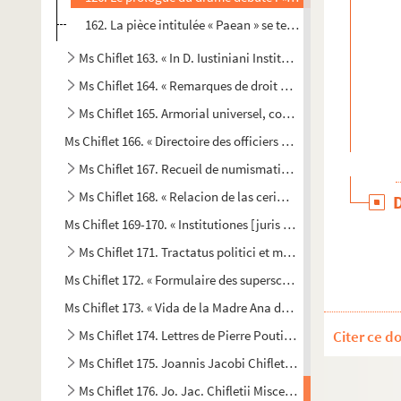
162. La pièce intitulée « Paean » se termine par ces deux ve
Ms Chiflet 163. « In D. Iustiniani Institutionum libros Enarra
Ms Chiflet 164. « Remarques de droit et de pratique sur les
Ms Chiflet 165. Armorial universel, compilé par Jules Chifle
Ms Chiflet 166. « Directoire des officiers de l'ordre de la Toi
Ms Chiflet 167. Recueil de numismatique
Ms Chiflet 168. « Relacion de las cerimonias que se han d
Ms Chiflet 169-170. « Institutiones [juris caesarei et] juris ca
Ms Chiflet 171. Tractatus politici et morales, collectore Jul
Ms Chiflet 172. « Formulaire des superscriptions de lettres en l
Ms Chiflet 173. « Vida de la Madre Ana de S. Bartholome, com
Ms Chiflet 174. Lettres de Pierre Poutier au médecin Jean C
Citer ce d
Ms Chiflet 175. Joannis Jacobi Chifletii Miscellanea genea
Ms Chiflet 176. Jo. Jac. Chifletii Miscellanea numismatica