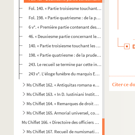
Fol. 140. « Partie troisiesme touchant les ambassadeurs, r
Fol. 198. « Partie quatriesme : de la prudence qu'il convie
6 v°. « Première partie contenant des remarques touchant 
46. « Deuxiesme partie concernant le ministère et les conse
140. « Partie troisiesme touchant les ambassadeurs, réside
198. « Partie quatriesme : de la prudence qu'il convient d
243. Le recueil se termine par cette indication chronologiqu
243 v°. L'éloge funèbre du marquis Emmanuel de Castel-Rodr
Citer ce d
Ms Chiflet 162. « Antiquitas romana ex Justo Lipsio aliisque
Ms Chiflet 163. « In D. Iustiniani Institutionum libros Enarra
Ms Chiflet 164. « Remarques de droit et de pratique sur les
Ms Chiflet 165. Armorial universel, compilé par Jules Chifle
Ms Chiflet 166. « Directoire des officiers de l'ordre de la Toi
Ms Chiflet 167. Recueil de numismatique