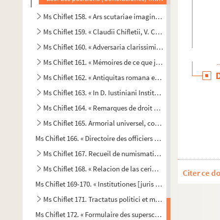
Ms Chiflet 158. « Ars scutariae imaginis, ad candidatos b
Ms Chiflet 159. « Claudii Chifletii, V. C., regii legum in Ac
Ms Chiflet 160. « Adversaria clarissimi domini Claudii Chifl
Ms Chiflet 161. « Mémoires de ce que j'ay veu, leu ou appri
Ms Chiflet 162. « Antiquitas romana ex Justo Lipsio aliisque
Ms Chiflet 163. « In D. Iustiniani Institutionum libros Enarra
Ms Chiflet 164. « Remarques de droit et de pratique sur les
Ms Chiflet 165. Armorial universel, compilé par Jules Chifle
Ms Chiflet 166. « Directoire des officiers de l'ordre de la Toi
Ms Chiflet 167. Recueil de numismatique
Ms Chiflet 168. « Relacion de las cerimonias que se han d
Citer ce d
Ms Chiflet 169-170. « Institutiones [juris caesarei et] juris ca
Ms Chiflet 171. Tractatus politici et morales, collectore Jul
Ms Chiflet 172. « Formulaire des superscriptions de lettres en l