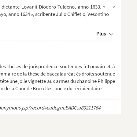
s, dictante Lovanii Diodoro Tuldeno, anno 1633. » — «
ayo, anno 1634 », scribente Julio Chifletio, Vesontino
Plus
des thèses de jurisprudence soutenues à Louvain et à
sommaire de la thèse de baccalauréat ès droits soutenue
 tête une jolie vignette aux armes du chanoine Philippe
in de la Cour de Bruxelles, oncle du récipiendaire
ct_anonymous.jsp?record=eadcgm:EADC:a80211764