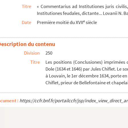
Titre
« Commentarius ad Institutiones juris civili
onarum artium adolescentes », auctore Joanne Jacobo Chiflet...
Institutiones feudales, dictante... Lovanii N. B
ademia Dolana antecessoris, ad tit. De verborum signifi...
e
Date
Première moitié du XVII
siècle
etii, regis legum antecessoris »
s digne d'estre remarqué, rangé selon l'ordre convenable ...
Description du contenu
 probatis auctoribus : accessere judicia variorum histor...
Division
250
tiones, auct. Constantio Chifletio, l-C, Claudii filio...
Titre
Les positions (Conclusiones) imprimées 
Institutions
de l'empereur Justinian, par messire Jules ...
Dole (1634 et 1646) par Jules Chiflet. Le 
t
à Louvain, le 1er décembre 1634, porte en
son d'or, composé par messire Viglius de Zuichem, pré...
Chiflet, prieur de Bellefontaine et chapela
e guardar quando Su Magestad hecha el collar de su real man...
ocument :
https://ccfr.bnf.fr/portailccfr/jsp/index_view_dire
nonici..., ab erudito viro Joanne Symone Clerc dictatae ...
io Chifletio
a secrétairie et chancellerie de l'Empereur, dressé ...