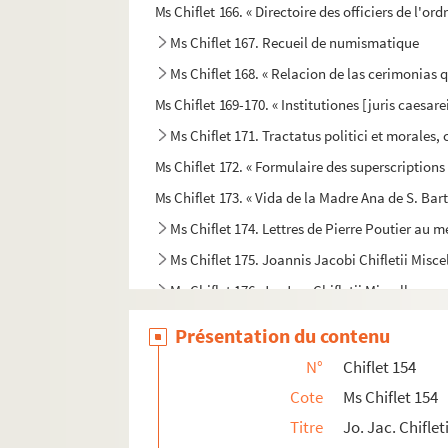
Ms Chiflet 166. « Directoire des officiers de l'o
Ms Chiflet 167. Recueil de numismatique
Ms Chiflet 168. « Relacion de las cerimonias
Ms Chiflet 169-170. « Institutiones [juris caesare
Ms Chiflet 171. Tractatus politici et morales, 
Ms Chiflet 172. « Formulaire des superscriptions d
Ms Chiflet 173. « Vida de la Madre Ana de S. Ba
Ms Chiflet 174. Lettres de Pierre Poutier au 
Ms Chiflet 175. Joannis Jacobi Chifletii Mis
Ms Chiflet 176. Jo. Jac. Chifletii Miscellane
Ms Chiflet 177. Notes héraldiques relevées e
Présentation du contenu
Ms Chiflet 178. « Diaire des choses arrivées à 
N°
Chiflet 154
Ms Chiflet 179. « Diaire des choses arrivées à la c
Cote
Ms Chiflet 154
Ms Chiflet 180. « Laurentii Chifletii, in sup
Titre
Jo. Jac. Chifleti
Ms Chiflet 181. « Informatio perfecti oratoris :