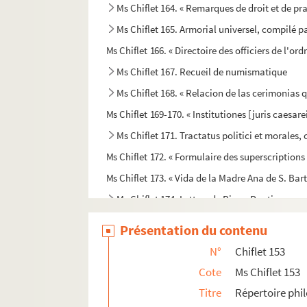
Ms Chiflet 164. « Remarques de droit et de pr
Ms Chiflet 165. Armorial universel, compilé pa
Ms Chiflet 166. « Directoire des officiers de l'o
Ms Chiflet 167. Recueil de numismatique
Ms Chiflet 168. « Relacion de las cerimonias
Ms Chiflet 169-170. « Institutiones [juris caesare
Ms Chiflet 171. Tractatus politici et morales, 
Ms Chiflet 172. « Formulaire des superscriptions d
Ms Chiflet 173. « Vida de la Madre Ana de S. Ba
Ms Chiflet 174. Lettres de Pierre Poutier au 
Ms Chiflet 175. Joannis Jacobi Chifletii Mis
Présentation du contenu
Ms Chiflet 176. Jo. Jac. Chifletii Miscellane
N°
Chiflet 153
Ms Chiflet 177. Notes héraldiques relevées e
Cote
Ms Chiflet 153
Ms Chiflet 178. « Diaire des choses arrivées à 
Titre
Répertoire phil
Ms Chiflet 179. « Diaire des choses arrivées à la c