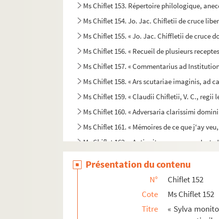
Ms Chiflet 153. Répertoire philologique, anecd
Ms Chiflet 154. Jo. Jac. Chifletii de cruce liber 
Ms Chiflet 155. « Jo. Jac. Chiffletii de cruce dom
Ms Chiflet 156. « Recueil de plusieurs recepte
Ms Chiflet 157. « Commentarius ad Institutione
Ms Chiflet 158. « Ars scutariae imaginis, ad
Ms Chiflet 159. « Claudii Chifletii, V. C., reg
Ms Chiflet 160. « Adversaria clarissimi domini
Ms Chiflet 161. « Mémoires de ce que j'ay veu
Ms Chiflet 162. « Antiquitas romana ex Justo L
Ms Chiflet 163. « In D. Iustiniani Institutionum
Présentation du contenu
Ms Chiflet 164. « Remarques de droit et de pr
N°
Chiflet 152
Ms Chiflet 165. Armorial universel, compilé pa
Cote
Ms Chiflet 152
Ms Chiflet 166. « Directoire des officiers de l'o
Titre
« Sylva monito
Ms Chiflet 167. Recueil de numismatique