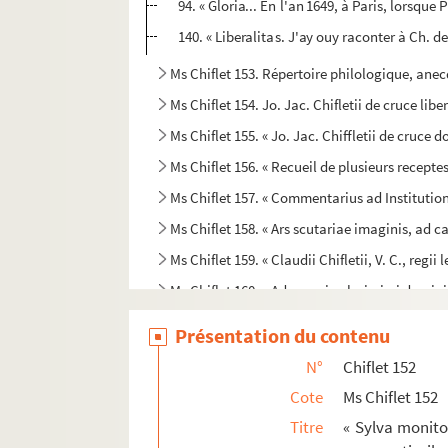
94. « Gloria... En l'an 1649, à Paris, lorsqu
140. « Liberalitas. J'ay ouy raconter à Ch. d
Ms Chiflet 153. Répertoire philologique, anecd
Ms Chiflet 154. Jo. Jac. Chifletii de cruce liber 
Ms Chiflet 155. « Jo. Jac. Chiffletii de cruce dom
Ms Chiflet 156. « Recueil de plusieurs recepte
Ms Chiflet 157. « Commentarius ad Institutione
Ms Chiflet 158. « Ars scutariae imaginis, ad
Ms Chiflet 159. « Claudii Chifletii, V. C., reg
Ms Chiflet 160. « Adversaria clarissimi domini
Ms Chiflet 161. « Mémoires de ce que j'ay veu
Présentation du contenu
Ms Chiflet 162. « Antiquitas romana ex Justo L
N°
Chiflet 152
Ms Chiflet 163. « In D. Iustiniani Institutionum
Cote
Ms Chiflet 152
Ms Chiflet 164. « Remarques de droit et de pr
Titre
« Sylva monito
Ms Chiflet 165. Armorial universel, compilé pa