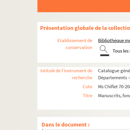
Ms Chiflet 145. « Mémoires généalogiques de l
Ms Chiflet 146. Adversaria Joannis Chifletii
Ms Chiflet 147-148. « Manuale practicum vicar
Présentation globale de la collecti
Ms Chiflet 149-150. « Constantii Chifletii, I.
Etablissement de
Bibliothèque m
Ms Chiflet 151. Jo. Jac. Chiffletii Vesontio
conservation
Tous les
Ms Chiflet 152. « Sylva monitorum et exemplorum 
Fol. 94. « Gloria... En l'an 1649, à Paris, lo
Intitulé de l'instrument de
Catalogue génér
Fol. 140. « Liberalitas. J'ay ouy raconter à 
recherche
Départements — 
non folioté. page de garde - 1
Cote
Ms Chiflet 70-20
non folioté. page de garde - 2
Titre
Manuscrits, fon
non folioté. page de garde - 3
non folioté. page de garde - 4
non folioté. page de garde - 5
Dans le document :
non folioté. page de garde - 6