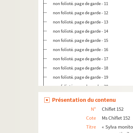
non folioté. page de garde - 11
non folioté. page de garde - 12
non folioté. page de garde - 13
non folioté. page de garde - 14
non folioté. page de garde - 15
non folioté. page de garde - 16
non folioté. page de garde - 17
non folioté. page de garde - 18
non folioté. page de garde - 19
non folioté. page de garde - 20
94. « Gloria... En l'an 1649, à Paris, lorsqu
Présentation du contenu
140. « Liberalitas. J'ay ouy raconter à Ch. d
N°
Chiflet 152
Ms Chiflet 153. Répertoire philologique, anecd
Cote
Ms Chiflet 152
Ms Chiflet 154. Jo. Jac. Chifletii de cruce liber 
Titre
« Sylva monito