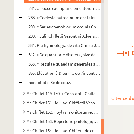
234. « Hocce exemplar elementorum linguae hebraicae co
268. « Coeleste patrocinium civitatis Bisuntinae a beato
288. « Series coenobiorum ordinis Coelestinorum provinci
290. « Julii Chifletii Vesontini Adversaria epistolica » : 50 
334. Pia hymnologia de vita Christi Jesu... », et « Piae ho
342. « De quantitate discreta, sive de numeris et arte num
353. « Regulae quaedam generales ad facilius addiscenda
365. Élévation à Dieu « ... de l'invention de la Mère Térèse
non folioté. 3e de couv.
Ms Chiflet 149-150. « Constantii Chifletii, I.-C., commentar
Citer ce d
Ms Chiflet 151. Jo. Jac. Chiffletii Vesontio
Ms Chiflet 152. « Sylva monitorum et exemplorum politicorum
Ms Chiflet 153. Répertoire philologique, anecdotique et scie
Ms Chiflet 154. Jo. Jac. Chifletii de cruce liber III