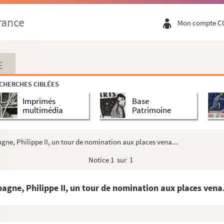
s collèges éphémères fondés à Besançon par le ch...
rance
Mon compte C
, en 1588, des commanderies du Temple et de Sain...
 bénéfices situés en terre franc-comtoise et co...
E
ains, en vertu d'indults apostoliques ou du dr...
CHERCHES CIBLÉES
sur l'Abbaye de Montbenoît, par le prieur Claude S...
Imprimés
Base
aire général de l'archevêque, dans les deux points...
multimédia
Patrimoine
 : cas du P. Dominique Vernerey, inquisiteur, ...
stratione », avec diverses formules, entre autres...
agne, Philippe II, un tour de nomination aux places vena...
e Turc, imprimées en caractères gothiques, avec...
Notice
1 sur 1
, au sujet du jubilé d'avènement du pape Grégoire ...
ey, d'un reclus ayant qualité de pénitencier (164...
pagne, Philippe II, un tour de nomination aux places vena.
de Besançon
orcismes