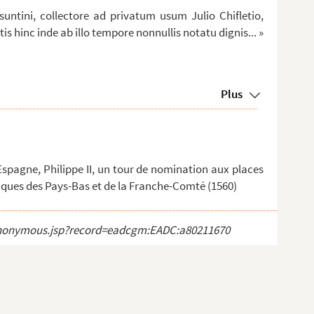
untini, collectore ad privatum usum Julio Chifletio,
is hinc inde ab illo tempore nonnullis notatu dignis... »
Plus
Espagne, Philippe II, un tour de nomination aux places
iques des Pays-Bas et de la Franche-Comté (1560)
ct_anonymous.jsp?record=eadcgm:EADC:a80211670