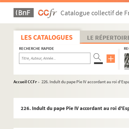
33. Quelques mots sur les écoles des campagnes et sur le
Catalogue collectif de F
48. Listes des bénéfices conventuels de la Franche-Comté
56. Pouillé sommaire du diocèse de Besançon et des divers
123. Origines et revenus des hôpitaux de Franche-Comté
LES CATALOGUES
LE RÉPERTOIR
133. Collations de bénéfices ecclésiastiques par les souver
RECHERCHE RAPIDE
RE
182. Commende d'abbayes : passage extrait des Mémoires 
196v°. Cérémonial de l'ouverture des vendanges par le vic
206. De l'immunité ecclésiastique en matière de juridiction
219. « De septem sacramentis et eorumdem legitima admini
Accueil CCFr
226. Indult du pape Pie IV accordant au roi d'Esp
>
266. Lettres d'indulgences au profit de la guerre contre l
268. Mandement imprimé de l'archevêque Ferdinand de Rye
271 v°. Lettre d'institution, par l'archevêque Claude d'Ach
226. Indult du pape Pie IV accordant au roi d'Es
290. Énumération des reliques vénérées dans le diocèse 
306. Formules d'excommunication, de monitoires et d'ex