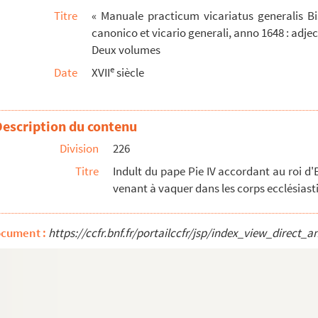
Titre
« Manuale practicum vicariatus generalis Bis
nscripsit mihi Joannes-Baptista Riva, Mantuanus, ex...
canonico et vicario generali, anno 1648 : adject
 Joanne Bassando, civi Bisuntino, expetendum »
Deux volumes
ae Galliae »
e
Date
XVII
siècle
lettres écrites ou reçues par Jules Chiflet...
rulae de septem doloribus B. Mariae V., auctor...
Description du contenu
erandi », auctore Joanne Chifletio, canonico To...
Division
226
m linguam Flandricam, imprimis de verbo », auctore...
Titre
Indult du pape Pie IV accordant au roi d'
 Bereur, carmélite à Dole »
venant à vaquer dans les corps ecclésiast
ius ad Institutiones Justinianaeas »
ocument :
https://ccfr.bnf.fr/portailccfr/jsp/index_view_dire
 et moralium, ex priscis ac recentioribus », Julio Chifle...
ntifique, par Jules Chiflet