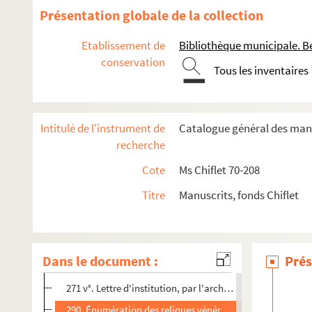
10 v°. Ordonnance de l'archevêque Guillaume de la Tour, 
Présentation globale de la collection
27. Liste des chapitres et familiarités de Franche-Comté
Etablissement de
Bibliothèque municipale. B
33. Quelques mots sur les écoles des campagnes et sur le
conservation
Tous les inventaires
48. Listes des bénéfices conventuels de la Franche-Comté
56. Pouillé sommaire du diocèse de Besançon et des divers
123. Origines et revenus des hôpitaux de Franche-Comté
Intitulé de l'instrument de
Catalogue général des manu
133. Collations de bénéfices ecclésiastiques par les souver
recherche
182. Commende d'abbayes : passage extrait des Mémoires 
Cote
Ms Chiflet 70-208
196v°. Cérémonial de l'ouverture des vendanges par le vic
Titre
Manuscrits, fonds Chiflet
206. De l'immunité ecclésiastique en matière de juridiction
219. « De septem sacramentis et eorumdem legitima admini
266. Lettres d'indulgences au profit de la guerre contre l
Dans le document :
Prés
268. Mandement imprimé de l'archevêque Ferdinand de Rye
271 v°. Lettre d'institution, par l'archevêque Claude d'Ach
290. Énumération des reliques vénérées dans le diocèse 