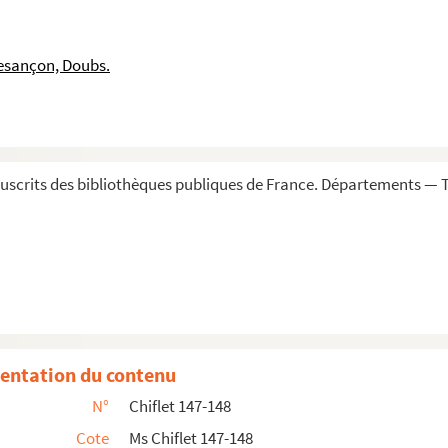
rétablissant l'abbé de Saint-Vincent de Besançon da...
esançon, Doubs.
s collèges éphémères fondés à Besançon par le ch...
, en 1588, des commanderies du Temple et de Sain...
 bénéfices situés en terre franc-comtoise et co...
scrits des bibliothèques publiques de France. Départements — To
ains, en vertu d'indults apostoliques ou du dr...
sur l'Abbaye de Montbenoît, par le prieur Claude S...
aire général de l'archevêque, dans les deux points...
 : cas du P. Dominique Vernerey, inquisiteur, ...
stratione », avec diverses formules, entre autres...
e Turc, imprimées en caractères gothiques, avec...
entation du contenu
, au sujet du jubilé d'avènement du pape Grégoire ...
N°
Chiflet 147-148
ey, d'un reclus ayant qualité de pénitencier (164...
Cote
Ms Chiflet 147-148
de Besançon