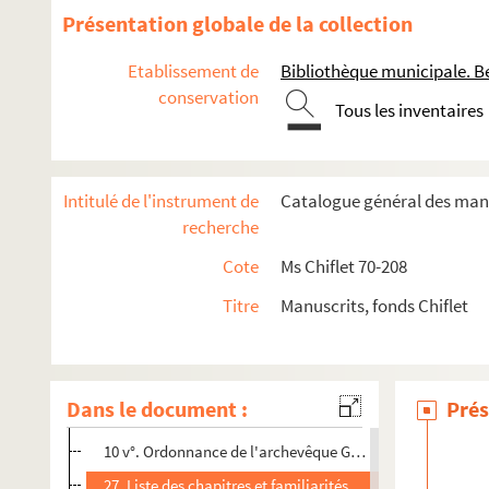
Ms Chiflet 140. « Burgundia libera, sive de statu liberi Bur
Présentation globale de la collection
Ms Chiflet 141. « Burgundiae liberae liber VI. Athenae Seq
Etablissement de
Bibliothèque municipale. B
Ms Chiflet 142. « Praelectiones Dolanae Claudi Chifleti, I. C. 
conservation
Ms Chiflet 143. « Praelectiones variorum juris antecessorum
Tous les inventaires
Ms Chiflet 144. « Claudii Chifletii Vesontini Commentarius i
Ms Chiflet 145. « Mémoires généalogiques de la maison d'Aut
Intitulé de l'instrument de
Catalogue général des manu
Ms Chiflet 146. Adversaria Joannis Chifletii
recherche
Ms Chiflet 147-148. « Manuale practicum vicariatus generalis 
Cote
Ms Chiflet 70-208
Premier volume.. [Titre absent ou non renseigné]
Titre
Manuscrits, fonds Chiflet
Deuxième volume.. [Titre absent ou non renseigné]
non folioté. page de titre
3 v°. Bulle du pape Benoît IX accompagnant l'envoi du pa
Dans le document :
Prés
5. Bulle du pape Benoît XII accordant la mitre et l'annea
10 v°. Ordonnance de l'archevêque Guillaume de la Tour, 
27. Liste des chapitres et familiarités de Franche-Comté