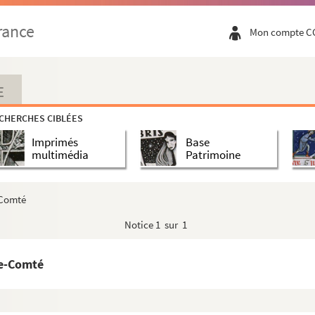
es espagnoles, pièces relatives à la Toison d'or
rance
Mon compte C
agne et à différentes personnes en charge, sur les af...
 au roy d'Espagne »
E
Parlement, etc.
CHERCHES CIBLÉES
Imprimés
Base
o
perador don Carlos V
hizo quando fue à la jornada de Tunez...
multimédia
Patrimoine
é par Jules Chiflet
 à la sépulture de Jésus-Christ, tiré du livre latin d...
e-Comté
Notice
1 sur 1
ifletii
Chiflet] sur les révolutions du comté de Bourgongne, arrivées...
he-Comté
e et male amantium maxime indicatis caelatura gemmarum annula...