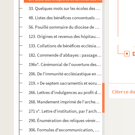
33. Quelques mots sur les écoles des campagnes et sur le
48. Listes des bénéfices conventuels de la Franche-Comté
56. Pouillé sommaire du diocèse de Besançon et des divers
123. Origines et revenus des hôpitaux de Franche-Comté
133. Collations de bénéfices ecclésiastiques par les souver
182. Commende d'abbayes : passage extrait des Mémoires 
196v°. Cérémonial de l'ouverture des vendanges par le vic
206. De l'immunité ecclésiastique en matière de juridiction
219. « De septem sacramentis et eorumdem legitima admini
Citer ce d
266. Lettres d'indulgences au profit de la guerre contre l
268. Mandement imprimé de l'archevêque Ferdinand de Rye
271 v°. Lettre d'institution, par l'archevêque Claude d'Ach
290. Énumération des reliques vénérées dans le diocèse 
306. Formules d'excommunication, de monitoires et d'ex