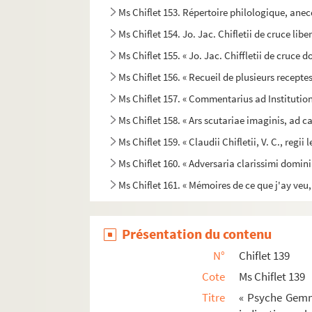
Ms Chiflet 153. Répertoire philologique, anecd
Ms Chiflet 154. Jo. Jac. Chifletii de cruce liber 
Ms Chiflet 155. « Jo. Jac. Chiffletii de cruce dom
Ms Chiflet 156. « Recueil de plusieurs recepte
Ms Chiflet 157. « Commentarius ad Institutione
Ms Chiflet 158. « Ars scutariae imaginis, ad
Ms Chiflet 159. « Claudii Chifletii, V. C., reg
Ms Chiflet 160. « Adversaria clarissimi domini
Ms Chiflet 161. « Mémoires de ce que j'ay veu
Ms Chiflet 162. « Antiquitas romana ex Justo L
Ms Chiflet 163. « In D. Iustiniani Institutionum
Présentation du contenu
Ms Chiflet 164. « Remarques de droit et de pr
N°
Chiflet 139
Ms Chiflet 165. Armorial universel, compilé pa
Cote
Ms Chiflet 139
Ms Chiflet 166. « Directoire des officiers de l'o
Titre
« Psyche Gemm