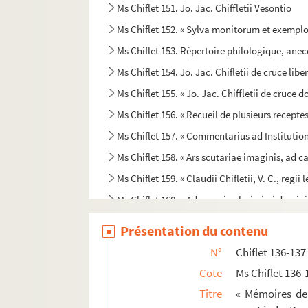
Ms Chiflet 151. Jo. Jac. Chiffletii Vesontio
Ms Chiflet 152. « Sylva monitorum et exemplor
Ms Chiflet 153. Répertoire philologique, anecd
Ms Chiflet 154. Jo. Jac. Chifletii de cruce liber 
Ms Chiflet 155. « Jo. Jac. Chiffletii de cruce dom
Ms Chiflet 156. « Recueil de plusieurs recepte
Ms Chiflet 157. « Commentarius ad Institutione
Ms Chiflet 158. « Ars scutariae imaginis, ad
Ms Chiflet 159. « Claudii Chifletii, V. C., reg
Ms Chiflet 160. « Adversaria clarissimi domini
Ms Chiflet 161. « Mémoires de ce que j'ay veu
Présentation du contenu
Ms Chiflet 162. « Antiquitas romana ex Justo L
N°
Chiflet 136-137
Ms Chiflet 163. « In D. Iustiniani Institutionum
Cote
Ms Chiflet 136-
Ms Chiflet 164. « Remarques de droit et de pr
Titre
« Mémoires de 
Ms Chiflet 165. Armorial universel, compilé pa