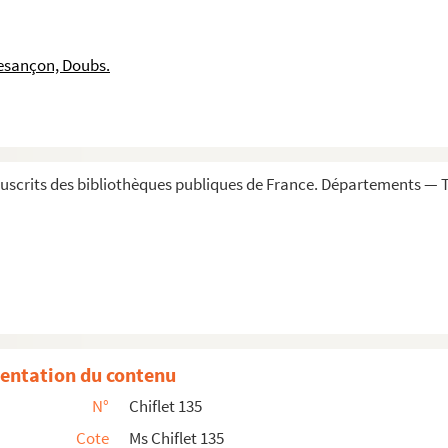
us VI »
esançon, Doubs.
es espagnoles, pièces relatives à la Toison d'or
agne et à différentes personnes en charge, sur les af...
 au roy d'Espagne »
scrits des bibliothèques publiques de France. Départements — To
Parlement, etc.
o
perador don Carlos V
hizo quando fue à la jornada de Tunez...
é par Jules Chiflet
 à la sépulture de Jésus-Christ, tiré du livre latin d...
entation du contenu
N°
Chiflet 135
letii
Cote
Ms Chiflet 135