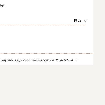
etii
Plus
ct_anonymous.jsp?record=eadcgm:EADC:a80211492