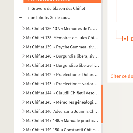
I. Gravure du blason des Chiflet
non folioté. 3e de couv.
Ms Chiflet 136-137. « Mémoires de l'abbé de Balerne [Jules 
Ms Chiflet 138. Mémoires de Jules Chiflet (1666-1676)
Ms Chiflet 139. « Psyche Gemmea, sive de affectibus ben
Ms Chiflet 140. « Burgundia libera, sive de statu liberi Bur
Ms Chiflet 141. « Burgundiae liberae liber VI. Athenae Seq
Ms Chiflet 142. « Praelectiones Dolanae Claudi Chifleti, I. C. 
Citer ce d
Ms Chiflet 143. « Praelectiones variorum juris antecessorum
Ms Chiflet 144. « Claudii Chifletii Vesontini Commentarius i
Ms Chiflet 145. « Mémoires généalogiques de la maison d'Aut
Ms Chiflet 146. Adversaria Joannis Chifletii
Ms Chiflet 147-148. « Manuale practicum vicariatus generali
Ms Chiflet 149-150. « Constantii Chifletii, I.-C., commentar