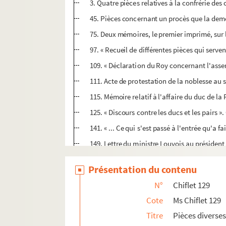
3. Quatre pièces relatives à la confrérie des
45. Pièces concernant un procès que la demoi
75. Deux mémoires, le premier imprimé, sur l
97. « Recueil de différentes pièces qui serve
109. « Déclaration du Roy concernant l'assem
111. Acte de protestation de la noblesse au 
115. Mémoire relatif à l'affaire du duc de la 
125. « Discours contre les ducs et les pairs 
141. « ... Ce qui s'est passé à l'entrée qu'a 
149. Lettre du ministre Louvois au présiden
151. « Cérémonial à observer lors de la réce
Présentation du contenu
155. « Extrait d'un article du cérémonial ob
N°
Chiflet 129
159. « Extrait d'une lettre de M. le M. de Lo
Cote
Ms Chiflet 129
161. « Récit de ce qui s'est passé à l'entrée 
Titre
Pièces diverses
165. Conventions adoptées par le Parlement « 