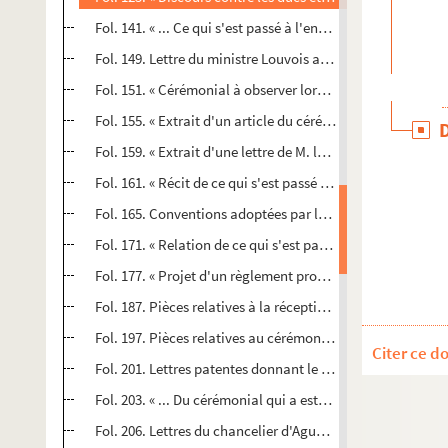
Fol. 141. « ... Ce qui s'est passé à l'entrée qu'a fait aud. 
Fol. 149. Lettre du ministre Louvois au président Jobelot
Fol. 151. « Cérémonial à observer lors de la réception de M
Fol. 155. « Extrait d'un article du cérémonial observé lor
Fol. 159. « Extrait d'une lettre de M. le M. de Louvois à M
Fol. 161. « Récit de ce qui s'est passé à l'entrée de Mgr le 
Fol. 165. Conventions adoptées par le Parlement « pour trav
Fol. 171. « Relation de ce qui s'est passé à Besançon et à 
Fol. 177. « Projet d'un règlement provisionel pour le Parl
Fol. 187. Pièces relatives à la réception du duc de Durfort
Fol. 197. Pièces relatives au cérémonial à adopter dans 
Citer ce d
Fol. 201. Lettres patentes donnant le droit aux chanoines
Fol. 203. « ... Du cérémonial qui a esté observé par le Par
Fol. 206. Lettres du chancelier d'Aguesseau « au sujet de 