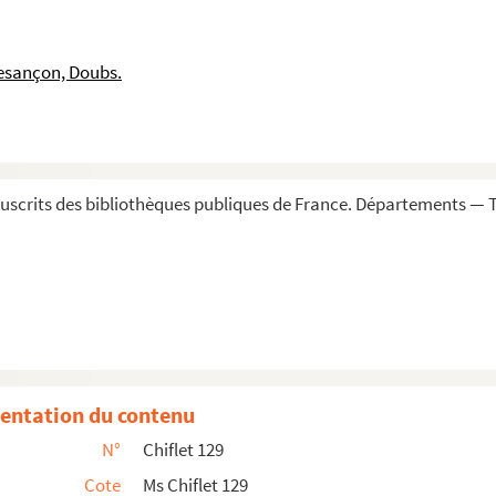
es espagnoles, pièces relatives à la Toison d'or
esançon, Doubs.
agne et à différentes personnes en charge, sur les af...
 au roy d'Espagne »
lement, etc.
scrits des bibliothèques publiques de France. Départements — To
rs de Saint-Georges
Balay soutenait contre les religieuses de Lons-le-S...
s nécessaires pour être reçu dans le chapitre de Sa...
fier que le Parlement de la Franche-Comté est en ...
États de Bretagne, donnée à Versailles le 26 juin 17...
entation du contenu
 prétentions des princes légitimés
N°
Chiflet 129
otestation des ducs et pairs contre les prétentio...
Cote
Ms Chiflet 129