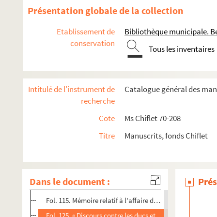
Ms Chiflet 124. Pièces diverses relatives au blason
Présentation globale de la collection
Ms Chiflet 125. Pièces historiques diverses : copies de lettr
Etablissement de
Bibliothèque municipale. B
Ms Chiflet 126. « Recueil de minutes de lettres à la cour d'Esp
conservation
Ms Chiflet 127. « Recueil de lettres originales de M. Hopperus
Tous les inventaires
Ms Chiflet 128. Pièces historiques diverses
Ms Chiflet 129. Pièces diverses concernant la noblesse, le Par
Intitulé de l'instrument de
Catalogue général des manu
Fol. 1. « Table des pièces contenues dans ce recueil »
recherche
Fol. 3. Quatre pièces relatives à la confrérie des chevalie
Cote
Ms Chiflet 70-208
Fol. 45. Pièces concernant un procès que la demoiselle de 
Titre
Manuscrits, fonds Chiflet
Fol. 75. Deux mémoires, le premier imprimé, sur les preuve
Fol. 97. « Recueil de différentes pièces qui servent à justi
Fol. 109. « Déclaration du Roy concernant l'assemblée des 
Dans le document :
Prés
Fol. 111. Acte de protestation de la noblesse au sujet des
Fol. 115. Mémoire relatif à l'affaire du duc de la Force : pr
Fol. 125. « Discours contre les ducs et les pairs »