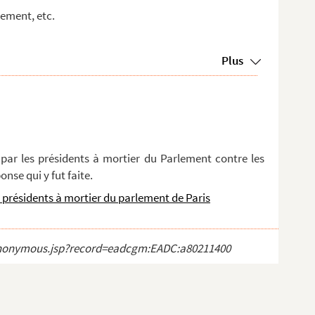
lement, etc.
Plus
ar les présidents à mortier du Parlement contre les
onse qui y fut faite.
 présidents à mortier du parlement de Paris
ct_anonymous.jsp?record=eadcgm:EADC:a80211400