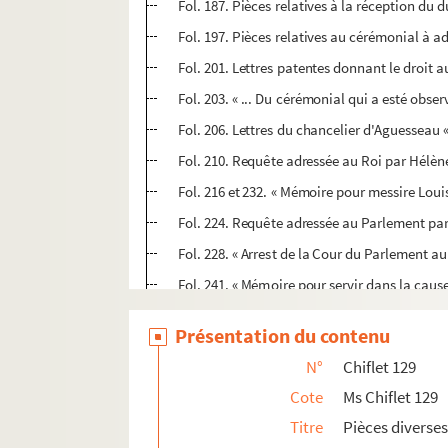
Fol. 187. Pièces relatives à la réception du 
Fol. 197. Pièces relatives au cérémonial à 
Fol. 201. Lettres patentes donnant le droit 
Fol. 203. « ... Du cérémonial qui a esté obse
Fol. 206. Lettres du chancelier d'Aguesseau 
Fol. 210. Requête adressée au Roi par Hélène
Fol. 216 et 232. « Mémoire pour messire Lo
Fol. 224. Requête adressée au Parlement par
Fol. 228. « Arrest de la Cour du Parlement au
Fol. 241. « Mémoire pour servir dans la cau
Fol. 249. « Dernier avertissement de M. et m
Présentation du contenu
Fol. 257. « Inventaire des titres de noblesse
N°
Chiflet 129
Fol. 262. Acte par lequel Claude d'Achey, a
Cote
Ms Chiflet 129
Fol. 286. « Arrest d'enregistrement des bulle
Titre
Pièces diverses
1. « Table des pièces contenues dans ce recue