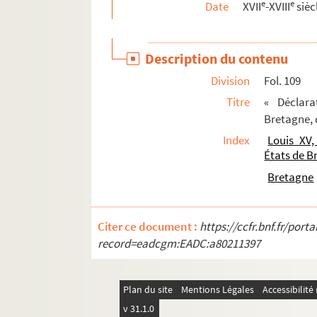
e
e
Date
XVII
-XVIII
sièc
3. Quatre pièces relatives à la confrérie des
45. Pièces concernant un procès que la demoi
Description du contenu
75. Deux mémoires, le premier imprimé, sur l
Division
Fol. 109
97. « Recueil de différentes pièces qui serve
Titre
« Déclar
109. « Déclaration du Roy concernant l'assem
Bretagne, d
111. Acte de protestation de la noblesse au 
Index
Louis XV,
115. Mémoire relatif à l'affaire du duc de la 
États de B
125. « Discours contre les ducs et les pairs 
Bretagne
141. « ... Ce qui s'est passé à l'entrée qu'a 
149. Lettre du ministre Louvois au présiden
Citer ce document :
https://ccfr.bnf.fr/por
151. « Cérémonial à observer lors de la réce
record=eadcgm:EADC:a80211397
155. « Extrait d'un article du cérémonial ob
159. « Extrait d'une lettre de M. le M. de Lo
Plan du site
Mentions Légales
Accessibilit
161. « Récit de ce qui s'est passé à l'entrée 
v 31.1.0