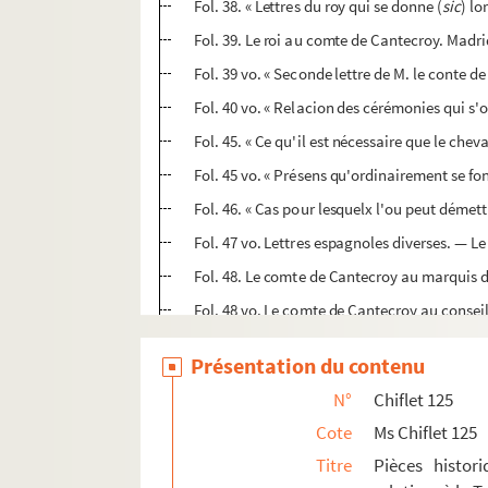
Fol. 38. « Lettres du roy qui se donne (
sic
) lo
Fol. 39. Le roi au comte de Cantecroy. Madr
Fol. 39 vo. « Seconde lettre de M. le conte de
Fol. 40 vo. « Relacion des cérémonies qui s'o
Fol. 45. « Ce qu'il est nécessaire que le che
Fol. 45 vo. « Présens qu'ordinairement se fon
Fol. 46. « Cas pour lesquelx l'ou peut démettr
Fol. 47 vo. Lettres espagnoles diverses. — 
Fol. 48. Le comte de Cantecroy au marquis 
Fol. 48 vo. Le comte de Cantecroy au conseil
Fol. 49. Le comte d'Oñate au comte de Cante
Présentation du contenu
Fol. 50. Le comte de Solre au même. Condé,
N°
Chiflet 125
Fol. 50 vo. D. Balthazar de Cuniga au même
Cote
Ms Chiflet 125
Fol. 51. Le comte de Cantecroy au conseiller
Titre
Pièces histor
Fol. 52. Le comte de Cantecroy à don Balthaz