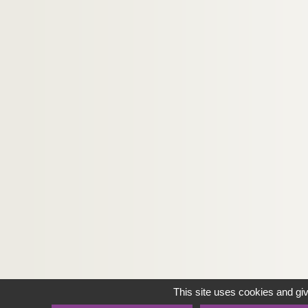
Ms Chiflet 201. « Les ordonnances de la comté d
Ms Chiflet 202. Chroniques en vers et en pro
Ms Chiflet 203. « Vita venerabilis D. Nicolai 
Ms Chiflet 204. Salines de Salins et mines d
Ms Chiflet 205. « Histoire du commencement et
Ms Chiflet 206. Pièces concernant l'Universi
Ms Chiflet 207. Pièces diverses
Ms Chiflet 208. « Catalogue des livres de M. Ch
This site uses cookies and gi