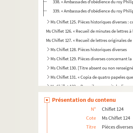
338. « Ambassades d'obédience du roy Philip
339. « Ambassades d'obédience du roy Philip
Ms Chiflet 125. Pièces historiques diverses : c
Ms Chiflet 126. « Recueil de minutes de lettres à
Ms Chiflet 127. « Recueil de lettres originales 
Ms Chiflet 128. Pièces historiques diverses
Ms Chiflet 129. Pièces diverses concernant la 
Ms Chiflet 130. [Titre absent ou non renseign
Ms Chiflet 131. « Copia de quatro papeles qu
Ms Chiflet 132. « Recueil manuscrit de divers s
Ms Chiflet 133. « Jugement historique des linge
Présentation du contenu
Ms Chiflet 134. Laurentii Chifletii Responsa juris
N°
Chiflet 124
Ms Chiflet 135. Repertorium alphabeticum juri
Cote
Ms Chiflet 124
Ms Chiflet 136-137. « Mémoires de l'abbé de B
Titre
Pièces diverses
Ms Chiflet 138. Mémoires de Jules Chiflet (16