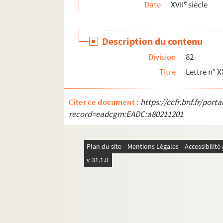
e
Date
XVII
siècle
Ms Chiflet 123. Pièces historiques diverses
Ms Chiflet 124. Pièces diverses relatives au b
Description du contenu
Ms Chiflet 125. Pièces historiques diverses : c
Division
82
Ms Chiflet 126. « Recueil de minutes de lettres à
Titre
Lettre n° X
Ms Chiflet 127. « Recueil de lettres originales 
Ms Chiflet 128. Pièces historiques diverses
Citer ce document :
https://ccfr.bnf.fr/por
Ms Chiflet 129. Pièces diverses concernant la 
record=eadcgm:EADC:a80211201
Ms Chiflet 130. [Titre absent ou non renseign
Ms Chiflet 131. « Copia de quatro papeles qu
Plan du site
Mentions Légales
Accessibilit
Ms Chiflet 132. « Recueil manuscrit de divers s
v 31.1.0
Ms Chiflet 133. « Jugement historique des linge
Ms Chiflet 134. Laurentii Chifletii Responsa juris
Ms Chiflet 135. Repertorium alphabeticum juri
Ms Chiflet 136-137. « Mémoires de l'abbé de B