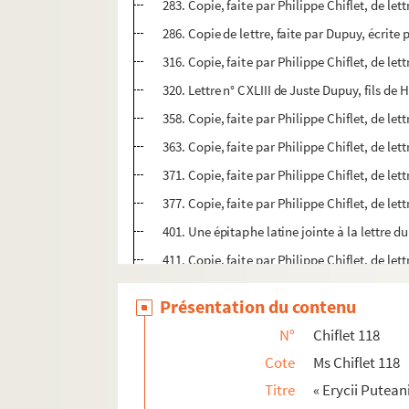
283. Copie, faite par Philippe Chiflet, de l
286. Copie de lettre, faite par Dupuy, écrit
316. Copie, faite par Philippe Chiflet, de le
320. Lettre n° CXLIII de Juste Dupuy, fils de 
358. Copie, faite par Philippe Chiflet, de le
363. Copie, faite par Philippe Chiflet, de le
371. Copie, faite par Philippe Chiflet, de l
377. Copie, faite par Philippe Chiflet, de l
401. Une épitaphe latine jointe à la lettre 
411. Copie, faite par Philippe Chiflet, de le
439. Copie, faite par Philippe Chiflet, de le
Présentation du contenu
Ms Chiflet 119. « Erycii Puteani epistolarum ad
N°
Chiflet 118
Ms Chiflet 120. « Erycii Puteani epistolarum a
Cote
Ms Chiflet 118
Ms Chiflet 121. « Erycii Puteani epistolarum a
Titre
« Erycii Putean
Ms Chiflet 122. « Erycii Puteani epistolarum ad C