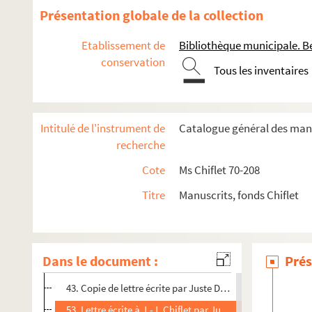
Ms Chiflet 111. Documents généalogiques sur des familles n
Présentation globale de la collection
Ms Chiflet 112-114. Lettres écrites à Jules Chiflet, abbé de
Etablissement de
Bibliothèque municipale. B
Ms Chiflet 115. « Erycii Puteanie pistolarum ad Chifletios tomu
conservation
Ms Chiflet 116. « Epistolarum Erycii Puteani ad Philippum Ch
Tous les inventaires
Ms Chiflet 117. Erycii Puteani ad Joannem-Jacobum Chifleti
1e de couv.. Portrait gravé d' « Erycius Puteanus », par P.
Intitulé de l'instrument de
Catalogue général des manu
1. Épitaphe, en vers latins, pour et par lui-même, 1623
recherche
7. Placard en langue latine, faisant appel à la charité en 
Cote
Ms Chiflet 70-208
9. Félicitations en langue latine, au pape Urbain VIII, su
Titre
Manuscrits, fonds Chiflet
13. Épitaphe de M.-A. Bongrazio, secrétaire de la nonciat
19. Diplôme de la nomination de Henri Dupuy au poste de con
29. Lettre écrite par Henri Dupuy au marquis Ambroise Sp
Dans le document :
Prés
32. Copie de lettre écrite par Juste Dupuy, fils de Henri à
43. Copie de lettre écrite par Juste Dupuy, fils de Henri à
53. Lettre écrite à J.-J. Chiflet par Juste Dupuy, fils de Hen