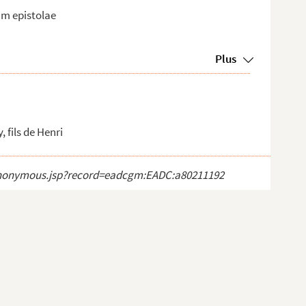
um epistolae
Plus
, fils de Henri
ct_anonymous.jsp?record=eadcgm:EADC:a80211192