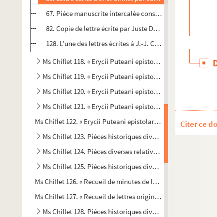
67. Pièce manuscrite intercalée consiste dans le déchiffre
82. Copie de lettre écrite par Juste Dupuy, fils de Henri 
128. L'une des lettres écrites à J.-J. Chiflet par Henri Dupu
Ms Chiflet 118. « Erycii Puteani epistolarum ad Chifletios t
Ms Chiflet 119. « Erycii Puteani epistolarum ad Chifletios to
Ms Chiflet 120. « Erycii Puteani epistolarum ad Chifletios t
Ms Chiflet 121. « Erycii Puteani epistolarum ad Chifletios t
Ms Chiflet 122. « Erycii Puteani epistolarum ad Chifletios tom
Citer ce d
Ms Chiflet 123. Pièces historiques diverses
Ms Chiflet 124. Pièces diverses relatives au blason
Ms Chiflet 125. Pièces historiques diverses : copies de lettr
Ms Chiflet 126. « Recueil de minutes de lettres à la cour d'Esp
Ms Chiflet 127. « Recueil de lettres originales de M. Hopperus
Ms Chiflet 128. Pièces historiques diverses