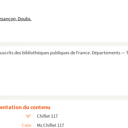
obles originaires de la Franche-Comté ou alliées à des mai...
 Balerne et chapelain de l'infant gouverneur des Pays-Bas, p...
esançon, Doubs.
s I »
ifletium manipulas ex autographo... »
um epistolae
 de Jode (1614)
scrits des bibliothèques publiques de France. Départements — To
faveur des Cisterciennes de Louvain (1620), ...
r son avènement au Saint-Siège, avec copie au...
ure apostolique à Bruxelles, 1624
seiller d'État (1612) et lettre écrite en sa ...
inola
entation du contenu
 Michel Routart
N°
Chiflet 117
 Michel Routart
Cote
Ms Chiflet 117
ri