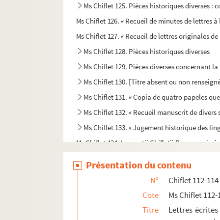
Ms Chiflet 125. Pièces historiques diverses : c
Ms Chiflet 126. « Recueil de minutes de lettres à
Ms Chiflet 127. « Recueil de lettres originales 
Ms Chiflet 128. Pièces historiques diverses
Ms Chiflet 129. Pièces diverses concernant la 
Ms Chiflet 130. [Titre absent ou non renseign
Ms Chiflet 131. « Copia de quatro papeles qu
Ms Chiflet 132. « Recueil manuscrit de divers s
Ms Chiflet 133. « Jugement historique des linge
Ms Chiflet 134. Laurentii Chifletii Responsa juris
Ms Chiflet 135. Repertorium alphabeticum juri
Présentation du contenu
Ms Chiflet 136-137. « Mémoires de l'abbé de B
N°
Chiflet 112-114
Ms Chiflet 138. Mémoires de Jules Chiflet (16
Cote
Ms Chiflet 112-
Ms Chiflet 139. « Psyche Gemmea, sive de a
Titre
Lettres écrites
Ms Chiflet 140. « Burgundia libera, sive de st