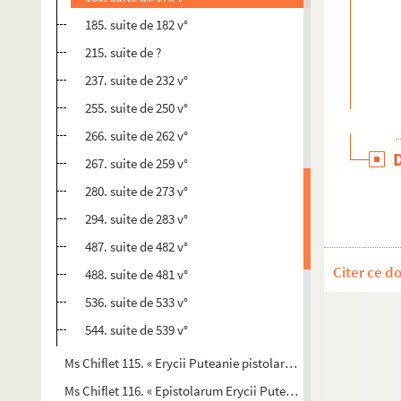
185. suite de 182 v°
215. suite de ?
237. suite de 232 v°
255. suite de 250 v°
266. suite de 262 v°
267. suite de 259 v°
280. suite de 273 v°
294. suite de 283 v°
487. suite de 482 v°
Citer ce d
488. suite de 481 v°
536. suite de 533 v°
544. suite de 539 v°
Ms Chiflet 115. « Erycii Puteanie pistolarum ad Chifletios tomu
Ms Chiflet 116. « Epistolarum Erycii Puteani ad Philippum Ch