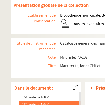
Ms Chiflet 109. Lettres écrites à Philippe Chiflet par les p
Présentation globale de la collection
Ms Chiflet 110. Église métropolitaine et bénéfices ecclési
Etablissement de
Bibliothèque municipale. B
Ms Chiflet 111. Documents généalogiques sur des familles n
conservation
Ms Chiflet 112-114. Lettres écrites à Jules Chiflet, abbé de Ba
Tous les inventaires
16. suite de 13 v°
27. suite de 20 v°
Intitulé de l'instrument de
Catalogue général des manu
68. suite de 71 v°
recherche
92. suite de 87 v°
Cote
Ms Chiflet 70-208
101. suite de 98 v°
Titre
Manuscrits, fonds Chiflet
129. suite de 126 v°
131. suite de 124 v°
142. suite de 145 v°
Dans le document :
Prés
149. suite de 146 v°
167. suite de 160 v°
180. suite de 175 v°