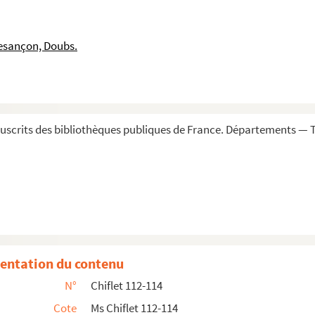
remières religieuses Carmélites de France et des Pays-Ba...
astiques de la Franche-Comté
esançon, Doubs.
obles originaires de la Franche-Comté ou alliées à des mai...
lerne et chapelain de l'infant gouverneur des Pays-Bas, p...
scrits des bibliothèques publiques de France. Départements — To
entation du contenu
N°
Chiflet 112-114
Cote
Ms Chiflet 112-114