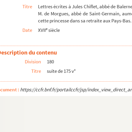
Titre
Lettres écrites à Jules Chiflet, abbé de Baler
M. de Morgues, abbé de Saint-Germain, aumôni
cette princesse dans sa retraite aux Pays-Bas.
e
Date
XVII
siècle
Description du contenu
Division
180
Titre
suite de 175 v°
ocument :
https://ccfr.bnf.fr/portailccfr/jsp/index_view_dire
s I »
ifletium manipulas ex autographo... »