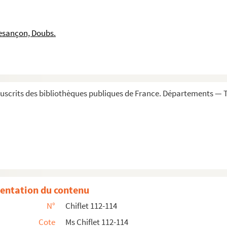
lippe Chiflet. Troisième volume (1625-1631)
ippe, à Jules et à Jean Chiflet. Quatrième volume (1644...
esançon, Doubs.
teaurouillaud, à divers membres de la famille Chiflet
pe et à Jules Chiflet, par trois gouverneurs de la Franche-C...
remières religieuses Carmélites de France et des Pays-Ba...
astiques de la Franche-Comté
scrits des bibliothèques publiques de France. Départements — To
obles originaires de la Franche-Comté ou alliées à des mai...
lerne et chapelain de l'infant gouverneur des Pays-Bas, p...
entation du contenu
N°
Chiflet 112-114
Cote
Ms Chiflet 112-114