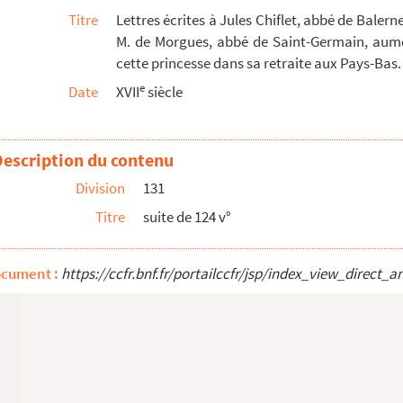
Titre
Lettres écrites à Jules Chiflet, abbé de Baler
M. de Morgues, abbé de Saint-Germain, aumôni
cette princesse dans sa retraite aux Pays-Bas.
e
Date
XVII
siècle
Description du contenu
Division
131
Titre
suite de 124 v°
ocument :
https://ccfr.bnf.fr/portailccfr/jsp/index_view_dire