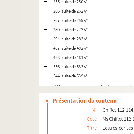
255. suite de 250 v°
266. suite de 262 v°
267. suite de 259 v°
280. suite de 273 v°
294. suite de 283 v°
487. suite de 482 v°
488. suite de 481 v°
536. suite de 533 v°
544. suite de 539 v°
Ms Chiflet 115. « Erycii Puteanie pistolarum ad C
Ms Chiflet 116. « Epistolarum Erycii Puteani a
Présentation du contenu
Ms Chiflet 117. Erycii Puteani ad Joannem-J
N°
Chiflet 112-114
Ms Chiflet 118. « Erycii Puteani epistolarum a
Cote
Ms Chiflet 112-
Ms Chiflet 119. « Erycii Puteani epistolarum ad
Titre
Lettres écrites
Ms Chiflet 120. « Erycii Puteani epistolarum a