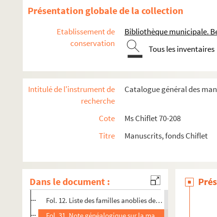
Ms Chiflet 101. Lettres écrites à Jean-Jacques, à Philippe e
Présentation globale de la collection
Ms Chiflet 102. Lettres de Jean Boyvin, conseiller, puis prési
Etablissement de
Bibliothèque municipale. B
Ms Chiflet 103. Lettres de Jean Boyvin à Jean-Jacques et Phi
conservation
Ms Chiflet 104. Lettres de Jean Boyvin à Jean-Jacques et Phi
Tous les inventaires
Ms Chiflet 105. Lettres de Jean Boyvin à Jean-Jacques, à Phil
Ms Chiflet 106. Lettres d'Anne-Nicole d'Andelot, dame de Châ
Intitulé de l'instrument de
Catalogue général des manu
Ms Chiflet 107-108. Lettres écrites à Jean-Jacques, à Philip
recherche
Ms Chiflet 109. Lettres écrites à Philippe Chiflet par les p
Cote
Ms Chiflet 70-208
Ms Chiflet 110. Église métropolitaine et bénéfices ecclési
Titre
Manuscrits, fonds Chiflet
Ms Chiflet 111. Documents généalogiques sur des familles nob
Fol. 1. « Table des pièces contenues dans ce volume »
Fol. 4. Institutions de procureur près le bailliage de Dole,
Dans le document :
Prés
Fol. 8. Commission donnée par l'archiduc Philippe au proc
Fol. 12. Liste des familles anoblies de Franche-Comté (XVI
Fol. 31. Note généalogique sur la maison de Monnet, en