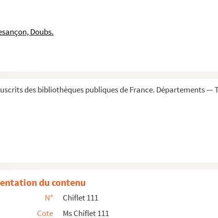
t à Jules Chiflet par l'archevêque de Besançon Claude d'...
dent du parlement de Dole, à Jean-Jacques et Philippe ...
esançon, Doubs.
lippe Chiflet. Deuxième volume (1637-1644)
lippe Chiflet. Troisième volume (1625-1631)
ippe, à Jules et à Jean Chiflet. Quatrième volume (1644...
teaurouillaud, à divers membres de la famille Chiflet
scrits des bibliothèques publiques de France. Départements — To
pe et à Jules Chiflet, par trois gouverneurs de la Franche-C...
remières religieuses Carmélites de France et des Pays-Ba...
astiques de la Franche-Comté
les originaires de la Franche-Comté ou alliées à des mai...
 puis de procureur général près le parlement de ...
entation du contenu
ureur général Michel Thiébaud, à l'effet d'informer...
N°
Chiflet 111
e
I
siècle)
Cote
Ms Chiflet 111
 Franche-Comté