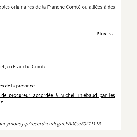
les originaires de la Franche-Comté ou alliées à des
Plus
net, en Franche-Comté
es de la province
n de procureur accordée à Michel Thiébaud par les
he
ct_anonymous.jsp?record=eadcgm:EADC:a80211118