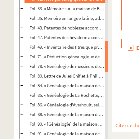
Fol. 33. « Mémoire sur la maison de Bressey », alliée à la 
Fol. 35. Mémoire en langue latine, adressé par Pierre Pout
Fol. 43. Patentes de noblesse accordées par l'empereur Rod
Fol. 47. Patentes de chevalerie accordées par le roi d'Espa
Fol. 49. « Inventaire des titres que produit noble Claude-P
Fol. 71. « Déduction généalogique de la famille de Belrie
Fol. 78. « Généalogie de messieurs de Belrient et leurs alli
Fol. 80. Lettre de Jules Chiflet à Philippe de La Baume, 
Fol. 84. « Généalogie de la maison de La Grange-Villedonné
Fol. 85. « Généalogie de La Rochette, seigneurs de Serce
Fol. 86. « Généalogie d'Averhoult, seigneurs de Guincourt 
Fol. 88. « Généalogie de la maison d'Anglure... », dressée
Fol. 90. « [Généalogie] de la maison de Beaujeu, seigneu
Citer ce d
Fol. 91. « Généalogie de la maison de la Croix, marquis de