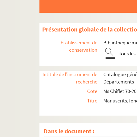
Ms Chiflet 91. Statuts de l'ordre de la Toison 
Ms Chiflet 92. Pièces historiques diverses
Ms Chiflet 93. Divers ordres de chevalerie. —
Présentation globale de la collecti
Ms Chiflet 94. Lettres du président Bouhier, de D
Etablissement de
Bibliothèque m
Ms Chiflet 95. Statuts des ordres de l'Annonci
conservation
Tous les
Ms Chiflet 96. « Journal historique des chose
Ms Chiflet 97. « Papiers pour la vie de l'infant
Intitulé de l'instrument de
Catalogue génér
Ms Chiflet 98. Lettres écrites à divers membre
recherche
Départements — 
Ms Chiflet 99. Correspondances diverses, etc.
Cote
Ms Chiflet 70-20
Ms Chiflet 100. Correspondance de Philippe de
Titre
Manuscrits, fon
Fol. 7 et suiv. Entretien de garnisons royales
Fol. 183. « Table des lettres contenues dans
1. Lettre de Clériadus de Vergy, gouverneu
Dans le document :
6. Lettre du duc Georges de Würtemberg faisa