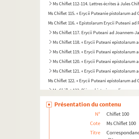
Ms Chiflet 112-114. Lettres écrites à Jules Ch
Ms Chiflet 115. « Erycii Puteanie pistolarum ad C
Ms Chiflet 116. « Epistolarum Erycii Puteani a
Ms Chiflet 117. Erycii Puteani ad Joannem-J
Ms Chiflet 118. « Erycii Puteani epistolarum a
Ms Chiflet 119. « Erycii Puteani epistolarum ad
Ms Chiflet 120. « Erycii Puteani epistolarum a
Ms Chiflet 121. « Erycii Puteani epistolarum a
Ms Chiflet 122. « Erycii Puteani epistolarum ad C
Ms Chiflet 123. Pièces historiques diverses
Ms Chiflet 124. Pièces diverses relatives au b
Présentation du contenu
Ms Chiflet 125. Pièces historiques diverses : c
N°
Chiflet 100
Ms Chiflet 126. « Recueil de minutes de lettres à
Cote
Ms Chiflet 100
Ms Chiflet 127. « Recueil de lettres originales 
Titre
Correspondan
Ms Chiflet 128. Pièces historiques diverses