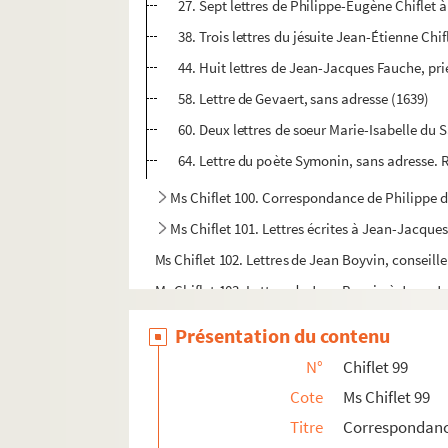
27. Sept lettres de Philippe-Eugène Chiflet 
38. Trois lettres du jésuite Jean-Étienne Chif
44. Huit lettres de Jean-Jacques Fauche, pr
58. Lettre de Gevaert, sans adresse (1639)
60. Deux lettres de soeur Marie-Isabelle du Sa
64. Lettre du poète Symonin, sans adresse. R
Ms Chiflet 100. Correspondance de Philippe
Ms Chiflet 101. Lettres écrites à Jean-Jacques
Ms Chiflet 102. Lettres de Jean Boyvin, conseill
Ms Chiflet 103. Lettres de Jean Boyvin à Jean-J
Ms Chiflet 104. Lettres de Jean Boyvin à Jean-J
Présentation du contenu
Ms Chiflet 105. Lettres de Jean Boyvin à Jean-Ja
N°
Chiflet 99
Ms Chiflet 106. Lettres d'Anne-Nicole d'Andelot
Cote
Ms Chiflet 99
Ms Chiflet 107-108. Lettres écrites à Jean-Jac
Titre
Correspondance
Ms Chiflet 109. Lettres écrites à Philippe Chi