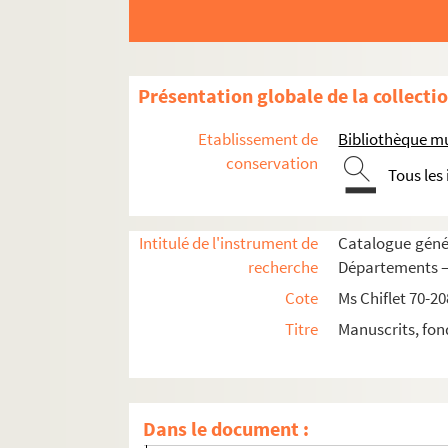
17. Mémoire des Carmélites d'Ypres, ayant qu
23. Texte de la profession de l'infante Isabel
56. Une lettre de Gevaert et quatre de Baltha
Présentation globale de la collecti
57. ;
57 v°. ;
Etablissement de
Bibliothèque m
58. ;
conservation
Tous les
59. ;
60 v°. ;
Intitulé de l'instrument de
Catalogue génér
61. [Fol. 61, 72, 258-260]. Plusieurs lettres
recherche
Départements — 
62. ;
Cote
Ms Chiflet 70-20
62 v°. ;
Titre
Manuscrits, fon
63. ;
63 v°. ;
64. ;
Dans le document :
65. ;