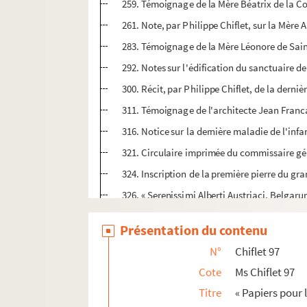
259. Témoignage de la Mère Béatrix de la Con
261. Note, par Philippe Chiflet, sur la Mère 
283. Témoignage de la Mère Léonore de Saint
292. Notes sur l'édification du sanctuaire 
300. Récit, par Philippe Chiflet, de la derniè
311. Témoignage de l'architecte Jean Francar
316. Notice sur la dernière maladie de l'inf
321. Circulaire imprimée du commissaire génér
324. Inscription de la première pierre du gra
326. « Serenissimi Alberti Austriaci, Belga
328. Vers latins de Gevaert au sujet de la cou
Présentation du contenu
352. Correspondance entre l'infante et soeur 
N°
Chiflet 97
382. Lettres du jésuite Laurent Chiflet et du
Cote
Ms Chiflet 97
405. Lettres d'Étienne Simonin relatant les pr
Titre
« Papiers pour l
413. Lettres de l'infante au Pape et au P. Do