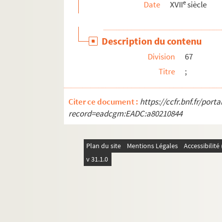
e
Date
XVII
siècle
432. Une lettre de Gevaert et quatre de Balth
434. Lettre de J.-B. Stratius, relative aux so
Description du contenu
Ms Chiflet 98. Lettres écrites à divers membre
Division
67
Ms Chiflet 99. Correspondances diverses, etc.
Titre
;
Ms Chiflet 100. Correspondance de Philippe
Ms Chiflet 101. Lettres écrites à Jean-Jacques
Citer ce document :
https://ccfr.bnf.fr/por
Ms Chiflet 102. Lettres de Jean Boyvin, conseill
record=eadcgm:EADC:a80210844
Ms Chiflet 103. Lettres de Jean Boyvin à Jean-J
Ms Chiflet 104. Lettres de Jean Boyvin à Jean-J
Plan du site
Mentions Légales
Accessibilit
Ms Chiflet 105. Lettres de Jean Boyvin à Jean-Ja
v 31.1.0
Ms Chiflet 106. Lettres d'Anne-Nicole d'Andelot
Ms Chiflet 107-108. Lettres écrites à Jean-Jac
Ms Chiflet 109. Lettres écrites à Philippe Chi
Ms Chiflet 110. Église métropolitaine et béné