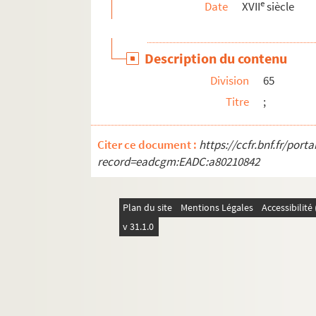
e
Date
XVII
siècle
405. Lettres d'Étienne Simonin relatant les pr
413. Lettres de l'infante au Pape et au P. Do
Description du contenu
432. Une lettre de Gevaert et quatre de Balth
Division
65
434. Lettre de J.-B. Stratius, relative aux so
Titre
;
Ms Chiflet 98. Lettres écrites à divers membre
Ms Chiflet 99. Correspondances diverses, etc.
Citer ce document :
https://ccfr.bnf.fr/por
Ms Chiflet 100. Correspondance de Philippe
record=eadcgm:EADC:a80210842
Ms Chiflet 101. Lettres écrites à Jean-Jacques
Ms Chiflet 102. Lettres de Jean Boyvin, conseill
Plan du site
Mentions Légales
Accessibilit
Ms Chiflet 103. Lettres de Jean Boyvin à Jean-J
v 31.1.0
Ms Chiflet 104. Lettres de Jean Boyvin à Jean-J
Ms Chiflet 105. Lettres de Jean Boyvin à Jean-Ja
Ms Chiflet 106. Lettres d'Anne-Nicole d'Andelot
Ms Chiflet 107-108. Lettres écrites à Jean-Jac