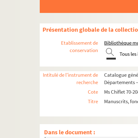
non folioté. 2e de couv.
8. Trois lettres du jésuite Claude Clément, p
17. Mémoire des Carmélites d'Ypres, ayant qu
Présentation globale de la collecti
23. Texte de la profession de l'infante Isabel
56. Une lettre de Gevaert et quatre de Baltha
Etablissement de
Bibliothèque m
57. ;
conservation
Tous les
57 v°. ;
58. ;
Intitulé de l'instrument de
Catalogue génér
59. ;
recherche
Départements — 
60 v°. ;
Cote
Ms Chiflet 70-20
61. [Fol. 61, 72, 258-260]. Plusieurs lettres
Titre
Manuscrits, fon
62. ;
62 v°. ;
63. ;
Dans le document :
63 v°. ;