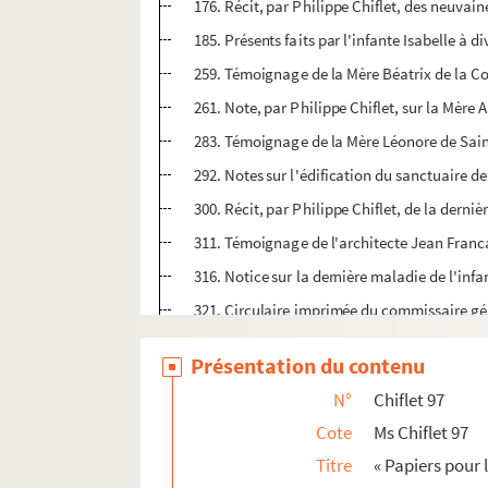
176. Récit, par Philippe Chiflet, des neuvai
185. Présents faits par l'infante Isabelle à d
259. Témoignage de la Mère Béatrix de la Con
261. Note, par Philippe Chiflet, sur la Mère 
283. Témoignage de la Mère Léonore de Saint
292. Notes sur l'édification du sanctuaire 
300. Récit, par Philippe Chiflet, de la derniè
311. Témoignage de l'architecte Jean Francar
316. Notice sur la dernière maladie de l'inf
321. Circulaire imprimée du commissaire génér
324. Inscription de la première pierre du gra
Présentation du contenu
326. « Serenissimi Alberti Austriaci, Belga
N°
Chiflet 97
328. Vers latins de Gevaert au sujet de la cou
Cote
Ms Chiflet 97
352. Correspondance entre l'infante et soeur 
Titre
« Papiers pour l
382. Lettres du jésuite Laurent Chiflet et du