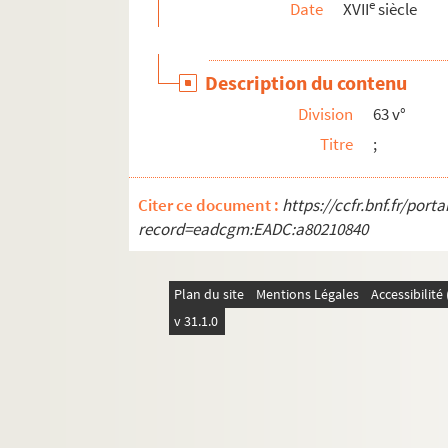
e
Date
XVII
siècle
352. Correspondance entre l'infante et soeur 
382. Lettres du jésuite Laurent Chiflet et du
Description du contenu
405. Lettres d'Étienne Simonin relatant les pr
Division
63 v°
413. Lettres de l'infante au Pape et au P. Do
Titre
;
432. Une lettre de Gevaert et quatre de Balth
434. Lettre de J.-B. Stratius, relative aux so
Citer ce document :
https://ccfr.bnf.fr/por
Ms Chiflet 98. Lettres écrites à divers membre
record=eadcgm:EADC:a80210840
Ms Chiflet 99. Correspondances diverses, etc.
Ms Chiflet 100. Correspondance de Philippe
Plan du site
Mentions Légales
Accessibilit
Ms Chiflet 101. Lettres écrites à Jean-Jacques
v 31.1.0
Ms Chiflet 102. Lettres de Jean Boyvin, conseill
Ms Chiflet 103. Lettres de Jean Boyvin à Jean-J
Ms Chiflet 104. Lettres de Jean Boyvin à Jean-J
Ms Chiflet 105. Lettres de Jean Boyvin à Jean-Ja