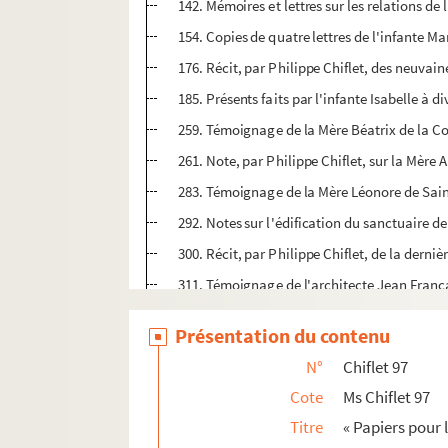
142. Mémoires et lettres sur les relations de l
154. Copies de quatre lettres de l'infante M
176. Récit, par Philippe Chiflet, des neuvai
185. Présents faits par l'infante Isabelle à d
259. Témoignage de la Mère Béatrix de la Con
261. Note, par Philippe Chiflet, sur la Mère 
283. Témoignage de la Mère Léonore de Saint
292. Notes sur l'édification du sanctuaire 
300. Récit, par Philippe Chiflet, de la derniè
311. Témoignage de l'architecte Jean Francar
316. Notice sur la dernière maladie de l'inf
Présentation du contenu
321. Circulaire imprimée du commissaire génér
N°
Chiflet 97
324. Inscription de la première pierre du gra
Cote
Ms Chiflet 97
326. « Serenissimi Alberti Austriaci, Belga
Titre
« Papiers pour l
328. Vers latins de Gevaert au sujet de la cou