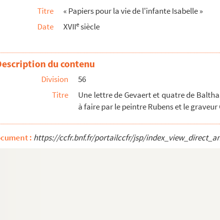
Titre
« Papiers pour la vie de l'infante Isabelle »
e
Date
XVII
siècle
Description du contenu
Division
56
bastien-Adrien Guillaume, dont l'une renferme...
Titre
Une lettre de Gevaert et quatre de Balthas
à faire par le peintre Rubens et le graveur 
ocument :
https://ccfr.bnf.fr/portailccfr/jsp/index_view_dire