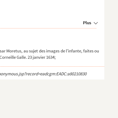
Plus
ar Moretus, au sujet des images de l'infante, faites ou
Corneille Galle. 23 janvier 1634;
ct_anonymous.jsp?record=eadcgm:EADC:a80210830