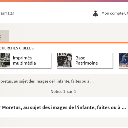
 fille du comte de Northumberland, sur la fondation à Bruxel...
rance
Mon compte C
rmes déchaussés, par les archiducs, dans la forêt d...
es de Bruxelles
mélites d'Espagne en France et aux Pays-Bas, et partic...
E
avec les Clarisses de Gand, et sur les vertus des...
CHERCHES CIBLÉES
, carmélite à Madrid, aux Clarisses de Gand
Imprimés
Base
plies au sanctuaire de Montaigu par les archiducs Al...
multimédia
Patrimoine
ersonnes et en divers temps : notes relevées par P...
nièce de sainte Thérèse, sur l'infante Isabelle
retus, au sujet des images de l'infante, faites ou à ...
aint-Barthélemy, carmélite d'Anvers, liée avec l'in...
Notice
1 sur 1
 carmélite de Gand, et pièces concernant les relation...
Dame de Montaigu, aux frais des archiducs
Moretus, au sujet des images de l'infante, faites ou à ...
e et de la mort de l'infante
aux intentions de l'infante Isabelle pour sa sépultu...