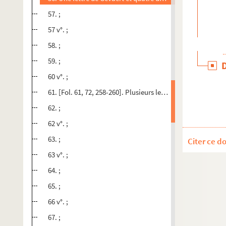
57. ;
57 v°. ;
58. ;
59. ;
60 v°. ;
61. [Fol. 61, 72, 258-260]. Plusieurs lettres du jésuite Sé
62. ;
62 v°. ;
63. ;
Citer ce d
63 v°. ;
64. ;
65. ;
66 v°. ;
67. ;