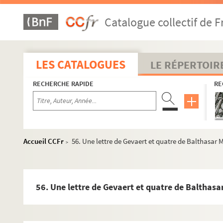
Fol. 107-111, 116. Notice et lettre de la Mère Marie Percy,
Catalogue collectif de F
Fol. 122. Notice et description du désert fondé pour les Ca
Fol. 129. Relation des vertus de l'infante, par les Carmélit
Fol. 138. Nombreux documents sur l'établissement des Car
LES CATALOGUES
LE RÉPERTOIR
Fol. 142. Mémoires et lettres sur les relations de l'infante 
RECHERCHE RAPIDE
RE
Fol. 154. Copies de quatre lettres de l'infante Marguerite
Fol. 176. Récit, par Philippe Chiflet, des neuvaines accom
Fol. 185. Présents faits par l'infante Isabelle à diverses p
Fol. 259. Témoignage de la Mère Béatrix de la Conception, 
Accueil CCFr
56. Une lettre de Gevaert et quatre de Balthasar Mo
>
Fol. 261. Note, par Philippe Chiflet, sur la Mère Anne de S
Fol. 283. Témoignage de la Mère Léonore de Saint-Bernard,
Fol. 292. Notes sur l'édification du sanctuaire de Notre-
56. Une lettre de Gevaert et quatre de Balthasar 
Fol. 300. Récit, par Philippe Chiflet, de la dernière maladi
Fol. 311. Témoignage de l'architecte Jean Francart, quant 