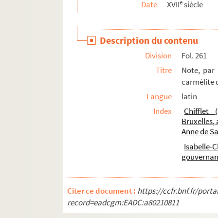
e
Date
XVII
siècle
63. ;
63 v°. ;
Description du contenu
64. ;
Division
Fol. 261
65. ;
Titre
Note, par 
66 v°. ;
carmélite d
67. ;
Langue
latin
68 v°. ;
Index
Chifflet 
73. Neuf lettres de la Mère Anne de l'Ascensio
Bruxelles,
Anne de S
107. Notice et lettre de la Mère Marie Percy,
Isabelle-
111. Notice et lettre de la Mère Marie Percy,
gouvernan
116. Notice et lettre de la Mère Marie Percy,
122. Notice et description du désert fondé p
Citer ce document :
https://ccfr.bnf.fr/por
129. Relation des vertus de l'infante, par le
record=eadcgm:EADC:a80210811
138. Nombreux documents sur l'établissemen