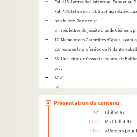
Fol. 413. Lettres de l'infante au Pape et au 
Fol. 434. Lettre de J.-B. Stratius, relative a
non folioté. 2e de couv.
8. Trois lettres du jésuite Claude Clément, p
17. Mémoire des Carmélites d'Ypres, ayant qu
23. Texte de la profession de l'infante Isabel
56. Une lettre de Gevaert et quatre de Baltha
57. ;
57 v°. ;
58. ;
59. ;
Présentation du contenu
60 v°. ;
N°
Chiflet 97
61. [Fol. 61, 72, 258-260]. Plusieurs lettres
Cote
Ms Chiflet 97
62. ;
Titre
« Papiers pour l
62 v°. ;