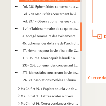
Fol. 236. Ephémérides concernant la vie privée et les large
Fol. 270. Menus faits concernant la vie des archiducs
Fol. 297. « Observations meslées » : énumération des large
1 v°. « Table sommaire de ce qui est compris en ce volume
4. Abrégé sommaire des événements survenus aux Pays-Bas
45. Éphémérides de la vie de l'archiduc Albert d'Autriche
47. Mémoires pour la vie d'Isabelle-Claire-Eugénie, infa
113. Journal tenu depuis le lundi 3 novembre 1625 jusqu'a
235 - 236. Ephémérides concernant la vie privée et les lar
271. Menus faits concernant la vie des archiducs. Petit cahi
Citer ce d
297. « Observations meslées » : énumération des largesses 
Ms Chiflet 97. « Papiers pour la vie de l'infante Isabelle »
Ms Chiflet 98. Lettres écrites à divers membres de la famill
Ms Chiflet 99. Correspondances diverses, etc.