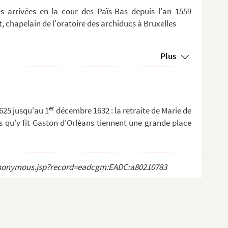
 arrivées en la cour des Païs-Bas depuis l'an 1559
et, chapelain de l'oratoire des archiducs à Bruxelles
Plus
er
625 jusqu'au 1
décembre 1632 : la retraite de Marie de
rs qu'y fit Gaston d'Orléans tiennent une grande place
ct_anonymous.jsp?record=eadcgm:EADC:a80210783