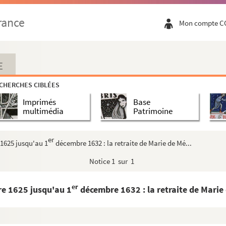
et leur rôle, au point de vue de la province de Franc...
rance
Mon compte C
 contre les autres » : documents recueillis par Jules...
'un sur l'autre... » : documents recueillis par Jules...
E
CHERCHES CIBLÉES
Imprimés
Base
e
e
italiennes des XVI
et XVI
siècles
multimédia
Patrimoine
e
 italiennes du XVI
siècle
er
 1625 jusqu'au 1
décembre 1632 : la retraite de Marie de Mé...
Notice
1 sur 1
er
re 1625 jusqu'au 1
décembre 1632 : la retraite de Marie 
alité de Besançon avec Dole, pendant les dernières année...
es Chiflet