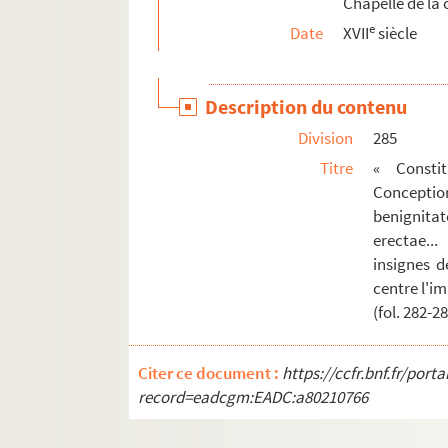
Chapelle de la 
Ms Chiflet 121. « Erycii Puteani epistolarum a
e
Date
XVII
siècle
Ms Chiflet 122. « Erycii Puteani epistolarum ad C
Ms Chiflet 123. Pièces historiques diverses
Description du contenu
Ms Chiflet 124. Pièces diverses relatives au b
Division
285
Ms Chiflet 125. Pièces historiques diverses : c
Titre
« Constit
Ms Chiflet 126. « Recueil de minutes de lettres à
Concepti
Ms Chiflet 127. « Recueil de lettres originales 
benignita
erectae..
Ms Chiflet 128. Pièces historiques diverses
insignes d
Ms Chiflet 129. Pièces diverses concernant la 
centre l'im
Ms Chiflet 130. [Titre absent ou non renseign
(fol. 282-2
Ms Chiflet 131. « Copia de quatro papeles qu
Ms Chiflet 132. « Recueil manuscrit de divers s
Citer ce document :
https://ccfr.bnf.fr/por
record=eadcgm:EADC:a80210766
Ms Chiflet 133. « Jugement historique des linge
Ms Chiflet 134. Laurentii Chifletii Responsa juris