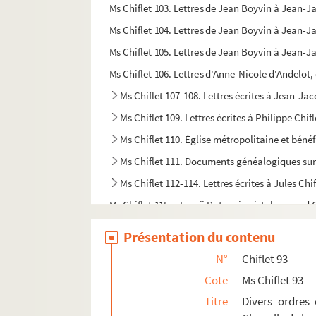
Ms Chiflet 103. Lettres de Jean Boyvin à Jean-J
Ms Chiflet 104. Lettres de Jean Boyvin à Jean-J
Ms Chiflet 105. Lettres de Jean Boyvin à Jean-Ja
Ms Chiflet 106. Lettres d'Anne-Nicole d'Andelot
Ms Chiflet 107-108. Lettres écrites à Jean-Jac
Ms Chiflet 109. Lettres écrites à Philippe Chi
Ms Chiflet 110. Église métropolitaine et béné
Ms Chiflet 111. Documents généalogiques sur 
Ms Chiflet 112-114. Lettres écrites à Jules Ch
Ms Chiflet 115. « Erycii Puteanie pistolarum ad C
Ms Chiflet 116. « Epistolarum Erycii Puteani a
Présentation du contenu
Ms Chiflet 117. Erycii Puteani ad Joannem-J
N°
Chiflet 93
Ms Chiflet 118. « Erycii Puteani epistolarum a
Cote
Ms Chiflet 93
Ms Chiflet 119. « Erycii Puteani epistolarum ad
Titre
Divers ordres
Ms Chiflet 120. « Erycii Puteani epistolarum a